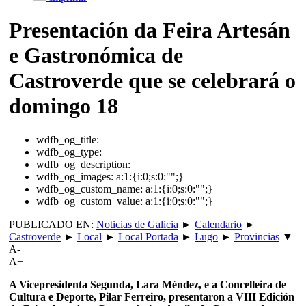
Presentación da Feira Artesán
e Gastronómica de
Castroverde que se celebrará o
domingo 18
wdfb_og_title:
wdfb_og_type:
wdfb_og_description:
wdfb_og_images:
a:1:{i:0;s:0:"";}
wdfb_og_custom_name:
a:1:{i:0;s:0:"";}
wdfb_og_custom_value:
a:1:{i:0;s:0:"";}
PUBLICADO EN:
Noticias de Galicia
►
Calendario
►
Castroverde
►
Local
►
Local Portada
►
Lugo
►
Provincias
▼
A-
A+
A Vicepresidenta Segunda, Lara Méndez, e a Concelleira de
Cultura e Deporte, Pilar Ferreiro, presentaron a VIII Edición