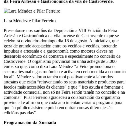
da Feira Artesán e Gastronómica da vila de Castroverde.
Lara Méndez e Pilar Ferreiro
Presentouse nos xardíns da Deputación a VIII Edición da Feira
Artesán e Gastronómica da vila lucense de Castroverde e que se
celebrará o vindeiro domingo día 18 de agosto. A iniciativa, que
goza de grande aceptación entre os veciños e veciñas, pretende
impulsar a artesanía e a gastronomía como motores claves no
desenrolo económico da comarca e especialmente no concello de
Castroverde. O organismo provincial fai unha achega de 3.000
euros xa que, como dixo Lara Méndez “a Feira promociona o
sector artesanal e gastronómico e activa en certa medida a economía
local”. Méndez valorou tamén moi positivamente a labor dos
artesáns que están “reinventando os seus materiais e productos para
facelos máis accesibles ós clientes” e que “ isto axuda a fomentar a
actividade comercial, non só na Feira senón tamén no concello e na
contorna”. Pilar Ferreiro agradeceu a colaboración do organismo
provincial e afirmou que cada ano intentan variar o programa para
que “o público asistente poida encontrar cousas diferentes ás
edicións pasadas”
Programación da Xornada