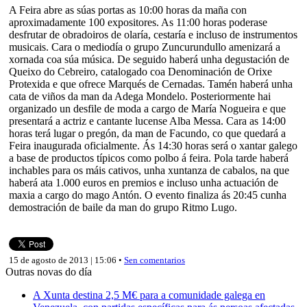
A Feira abre as súas portas as 10:00 horas da maña con
aproximadamente 100 expositores. As 11:00 horas poderase
desfrutar de obradoiros de olaría, cestaría e incluso de instrumentos
musicais. Cara o mediodía o grupo Zuncurundullo amenizará a
xornada coa súa música. De seguido haberá unha degustación de
Queixo do Cebreiro, catalogado coa Denominación de Orixe
Protexida e que ofrece Marqués de Cernadas. Tamén haberá unha
cata de viños da man da Adega Mondelo. Posteriormente hai
organizado un desfile de moda a cargo de María Nogueira e que
presentará a actriz e cantante lucense Alba Messa. Cara as 14:00
horas terá lugar o pregón, da man de Facundo, co que quedará a
Feira inaugurada oficialmente. Ás 14:30 horas será o xantar galego
a base de productos típicos como polbo á feira. Pola tarde haberá
inchables para os máis cativos, unha xuntanza de cabalos, na que
haberá ata 1.000 euros en premios e incluso unha actuación de
maxia a cargo do mago Antón. O evento finaliza ás 20:45 cunha
demostración de baile da man do grupo Ritmo Lugo.
15 de agosto de 2013 | 15:06 •
Sen comentarios
Outras novas do día
A Xunta destina 2,5 M€ para a comunidade galega en