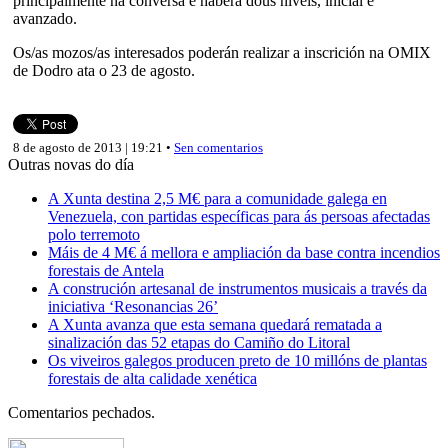
principalmente na conversa e haberá dous niveis, inicial e
avanzado.
Os/as mozos/as interesados poderán realizar a inscrición na OMIX
de Dodro ata o 23 de agosto.
8 de agosto de 2013 | 19:21 •
Sen comentarios
Outras novas do día
A Xunta destina 2,5 M€ para a comunidade galega en
Venezuela, con partidas específicas para ás persoas afectadas
polo terremoto
Máis de 4 M€ á mellora e ampliación da base contra incendios
forestais de Antela
A construción artesanal de instrumentos musicais a través da
iniciativa ‘Resonancias 26’
A Xunta avanza que esta semana quedará rematada a
sinalización das 52 etapas do Camiño do Litoral
Os viveiros galegos producen preto de 10 millóns de plantas
forestais de alta calidade xenética
Comentarios pechados.