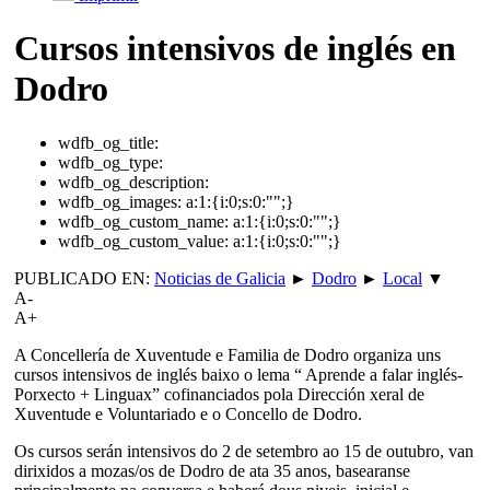
Cursos intensivos de inglés en
Dodro
wdfb_og_title:
wdfb_og_type:
wdfb_og_description:
wdfb_og_images:
a:1:{i:0;s:0:"";}
wdfb_og_custom_name:
a:1:{i:0;s:0:"";}
wdfb_og_custom_value:
a:1:{i:0;s:0:"";}
PUBLICADO EN:
Noticias de Galicia
►
Dodro
►
Local
▼
A-
A+
A Concellería de Xuventude e Familia de Dodro organiza uns
cursos intensivos de inglés baixo o lema “ Aprende a falar inglés-
Porxecto + Linguax” cofinanciados pola Dirección xeral de
Xuventude e Voluntariado e o Concello de Dodro.
Os cursos serán intensivos do 2 de setembro ao 15 de outubro, van
dirixidos a mozas/os de Dodro de ata 35 anos, basearanse