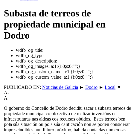
Subasta de terreos de
propiedade municipal en
Dodro
wdfb_og_title:
wdfb_og_type:
wdfb_og_description:
wdfb_og_images:
a:1:{i:0;s:0:"";}
wdfb_og_custom_name:
a:1:{i:0;s:0:"";}
wdfb_og_custom_value:
a:1:{i:0;s:0:"";}
PUBLICADO EN:
Noticias de Galicia
►
Dodro
►
Local
▼
A-
A+
O goberno do Concello de Dodro decidiu sacar a subasta terreos de
propiedade municipal co obxectivo de realizar inversións en
infraestruturas nas aldeas cos recursos obtidos. Estes terreos ben
pola súa situación ou pola súa calificación non se poden considerar
imprescindibles nun futuro próximo, habida conta das numerosas