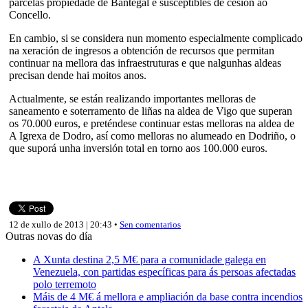
parcelas propiedade de Bantegal e susceptibles de cesión ao
Concello.
En cambio, si se considera nun momento especialmente complicado
na xeración de ingresos a obtención de recursos que permitan
continuar na mellora das infraestruturas e que nalgunhas aldeas
precisan dende hai moitos anos.
Actualmente, se están realizando importantes melloras de
saneamento e soterramento de liñas na aldea de Vigo que superan
os 70.000 euros, e preténdese continuar estas melloras na aldea de
A Igrexa de Dodro, así como melloras no alumeado en Dodriño, o
que suporá unha inversión total en torno aos 100.000 euros.
12 de xullo de 2013 | 20:43 •
Sen comentarios
Outras novas do día
A Xunta destina 2,5 M€ para a comunidade galega en
Venezuela, con partidas específicas para ás persoas afectadas
polo terremoto
Máis de 4 M€ á mellora e ampliación da base contra incendios