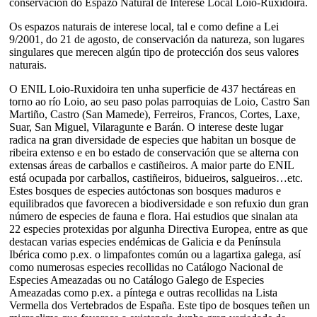
conservación do Espazo Natural de Interese Local Loio-Ruxidoira.
Os espazos naturais de interese local, tal e como define a Lei
9/2001, do 21 de agosto, de conservación da natureza,
son lugares
singulares que merecen algún tipo de protección dos seus valores
naturais.
O ENIL Loio-Ruxidoira ten unha superficie de 437 hectáreas en
torno ao río Loio, ao seu paso polas parroquias de Loio, Castro San
Martiño, Castro (San Mamede), Ferreiros, Francos, Cortes, Laxe,
Suar, San Miguel, Vilaragunte e Barán. O interese deste lugar
radica na gran diversidade de especies que habitan un bosque de
ribeira extenso e en bo estado de conservación que se alterna con
extensas áreas de carballos e castiñeiros. A maior parte do ENIL
está ocupada por carballos, castiñeiros, bidueiros, salgueiros…etc.
Estes bosques de especies autóctonas son bosques maduros e
equilibrados que favorecen a biodiversidade e son refuxio dun gran
número de especies de fauna e flora. Hai estudios que sinalan ata
22 especies protexidas por algunha Directiva Europea, entre as que
destacan varias especies endémicas de Galicia e da Península
Ibérica como p.ex. o limpafontes común ou a lagartixa galega, así
como numerosas especies recollidas no Catálogo Nacional de
Especies Ameazadas ou no Catálogo Galego de Especies
Ameazadas como p.ex. a píntega e outras recollidas na Lista
Vermella dos Vertebrados de España. Este tipo de bosques teñen un