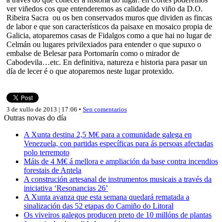
ver viñedos cos que entenderemos as calidade do viño da D.O.
Ribeira Sacra ou os ben conservados muros que dividen as fincas
de labor e que son característicos da paisaxe en mosaico propia de
Galicia, atoparemos casas de Fidalgos como a que hai no lugar de
Celmán ou lugares privilexiados para entender o que supuxo o
embalse de Belesar para Portomarín como o mirador de
Cabodevila…etc. En definitiva, natureza e historia para pasar un
día de lecer é o que atoparemos neste lugar protexido.
3 de xullo de 2013 | 17:06 •
Sen comentarios
Outras novas do día
A Xunta destina 2,5 M€ para a comunidade galega en
Venezuela, con partidas específicas para ás persoas afectadas
polo terremoto
Máis de 4 M€ á mellora e ampliación da base contra incendios
forestais de Antela
A construción artesanal de instrumentos musicais a través da
iniciativa ‘Resonancias 26’
A Xunta avanza que esta semana quedará rematada a
sinalización das 52 etapas do Camiño do Litoral
Os viveiros galegos producen preto de 10 millóns de plantas