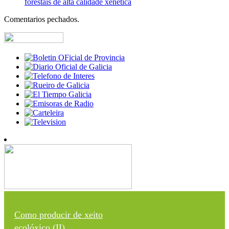
forestais de alta calidade xenética
Comentarios pechados.
Como producir de xeito
ecolóxico (II)