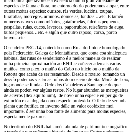
microclima que favorece a existencia dunha gran variedade de
especies de fauna e flora, no entorno do río poderemos atopar, entre
outras moitas especies: ourizos, rás verdes, lucións, toupas,
furafollas, morcegos, armiños, donicelas, londras …etc. E tamén
numerosas aves como miñatos, gatafornelas, falcóns pequenos,
paspallás, rulas, cucos, lavercas, paporrubios, reiseñores da auga,
bufos pequenos…etc. e algún que outro raposo, corzo, porco
bravo…etc
O sendeiro PRG-14, coñecido como Ruta do Loio e homologado
pola Federación Galega de Montañismo, que conta coa sinaléptica
habitual das rutas de sendeirismo é a mellor maneira de realizar
unha primeira aproximación ao ENIL e coñecer ademais varios
muíños, como p.ex. o muíño do Cabo no inicio ou o muíño da
Retorta que acaba de ser restaurado. Desde o roteiro, tomando un
desvío podemos visitar as ruínas do mosteiro de Sta. María de Loio,
lugar onde se funda a Orde dos Cabaleiros a Santiago e do que
aínda se poden ver algúns restos. No lugar abundan as matogueiras
de acivros (Ilex aquifolium), de novo unha especie en perigo de
extinción e catalogada como especie protexida. O feito de ser unha
planta que frutifica en inverno dálle un valor ecolóxico moi
importante, ó ser unha boa fonte de alimento para moitas especies,
especialmente paxaros.
No territorio do ENIL hai tamén abundante patrimonio etnográfico
a través do que coñecer a historia do lugar: en Cortes poderemos