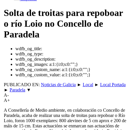
Solta de troitas para repoboar
o río Loio no Concello de
Paradela
wdfb_og_title:
wdfb_og_type:
wdfb_og_description:
wdfb_og_images:
a:1:{i:0;s:0:"";}
wdfb_og_custom_name:
a:1:{i:0;s:0:"";}
wdfb_og_custom_value:
a:1:{i:0;s:0:"";}
PUBLICADO EN:
Noticias de Galicia
►
Local
►
Local Portada
►
Paradela
▼
A-
A+
A Consellería de Medio ambiente, en colaboración co Concello de
Paradela, acaba de realizar una solta de troitas para repoboar o Río
Loio, foron 1000 exemplares: 800 alevines de 5 cm aprox e 200 de
máis de 15 cm. Estas actuacións se enmarcan nas actuacións de