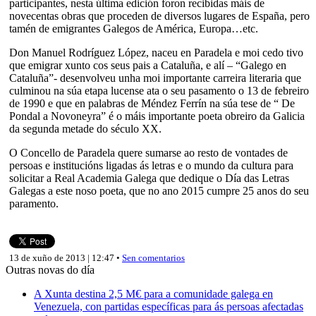
participantes, nesta última edición foron recibidas máis de
novecentas obras que proceden de diversos lugares de España, pero
tamén de emigrantes Galegos de América, Europa…etc.
Don Manuel Rodríguez López, naceu en Paradela e moi cedo tivo
que emigrar xunto cos seus pais a Cataluña, e alí – “Galego en
Cataluña”- desenvolveu unha moi importante carreira literaria que
culminou na súa etapa lucense ata o seu pasamento o 13 de febreiro
de 1990 e que en palabras de Méndez Ferrín na súa tese de “ De
Pondal a Novoneyra” é o máis importante poeta obreiro da Galicia
da segunda metade do século XX.
O Concello de Paradela quere sumarse ao resto de vontades de
persoas e institucións ligadas ás letras e o mundo da cultura para
solicitar a Real Academia Galega que dedique o Día das Letras
Galegas a este noso poeta, que no ano 2015 cumpre 25 anos do seu
paramento.
13 de xuño de 2013 | 12:47 •
Sen comentarios
Outras novas do día
A Xunta destina 2,5 M€ para a comunidade galega en
Venezuela, con partidas específicas para ás persoas afectadas