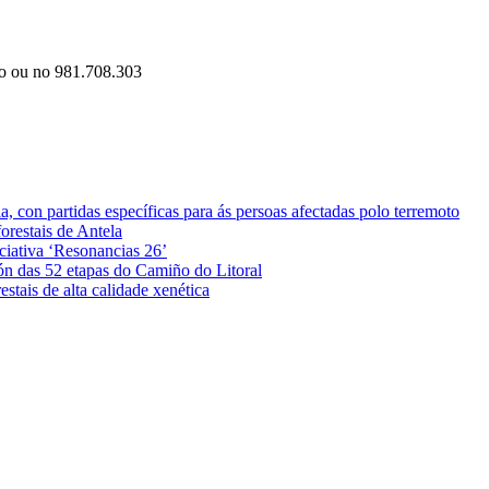
lo ou no 981.708.303
 con partidas específicas para ás persoas afectadas polo terremoto
orestais de Antela
iciativa ‘Resonancias 26’
ón das 52 etapas do Camiño do Litoral
stais de alta calidade xenética