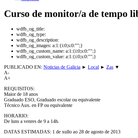
Curso de monitor/a de tempo li
wdfb_og_title:
wdfb_og_type:
wdfb_og_description:
wdfb_og_images:
a:1:{i:0;s:0:"";}
wdfb_og_custom_name:
a:1:{i:0;s:0:"";}
wdfb_og_custom_value:
a:1:{i:0;s:0:"";}
PUBLICADO EN:
Noticias de Galicia
►
Local
►
Zas
▼
A-
A+
REQUISITOS:
Maior de 18 anos
Graduado ESO, Graduado escolar ou equivalente
Técnico Aux. en FP ou equivalente
HORARIO:
De luns a venres de 9 a 14h.
DATAS ESTIMADAS: 1 de xullo ao 28 de agosto de 2013