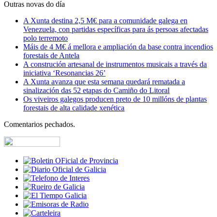
Outras novas do día
A Xunta destina 2,5 M€ para a comunidade galega en
Venezuela, con partidas específicas para ás persoas afectadas
polo terremoto
Máis de 4 M€ á mellora e ampliación da base contra incendios
forestais de Antela
A construción artesanal de instrumentos musicais a través da
iniciativa ‘Resonancias 26’
A Xunta avanza que esta semana quedará rematada a
sinalización das 52 etapas do Camiño do Litoral
Os viveiros galegos producen preto de 10 millóns de plantas
forestais de alta calidade xenética
Comentarios pechados.