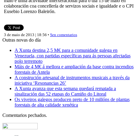
maio e unha actividade interxeracional para o día 15 de maio en
colaboración coa concellería de servizos sociais e igualdade e o CPI
Eusebio Lorenzo Baleirón.
3 de maio de 2013 | 18:56 •
Sen comentarios
Outras novas do día
A Xunta destina 2,5 M€ para a comunidade galega en
Venezuela, con partidas específicas para ás persoas afectadas
polo terremoto
Máis de 4 M€ á mellora e ampliación da base contra incendios
forestais de Antela
A construción artesanal de instrumentos musicais a través da
iniciativa ‘Resonancias 26’
A Xunta avanza que esta semana quedará rematada a
sinalización das 52 etapas do Camiño do Litoral
Os viveiros galegos producen preto de 10 millóns de plantas
forestais de alta calidade xenética
Comentarios pechados.