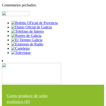
Comentarios pechados.
Como producir de xeito
ecolóxico (II)