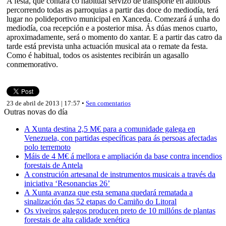
A festa, que contará co habitual servizo de transporte en autobús
percorrendo todas as parroquias a partir das doce do mediodía, terá
lugar no polideportivo municipal en Xanceda. Comezará á unha do
mediodía, coa recepción e a posterior misa. Ás dúas menos cuarto,
aproximadamente, será o momento do xantar. E a partir das catro da
tarde está prevista unha actuación musical ata o remate da festa.
Como é habitual, todos os asistentes recibirán un agasallo
conmemorativo.
23 de abril de 2013 | 17:57 •
Sen comentarios
Outras novas do día
A Xunta destina 2,5 M€ para a comunidade galega en
Venezuela, con partidas específicas para ás persoas afectadas
polo terremoto
Máis de 4 M€ á mellora e ampliación da base contra incendios
forestais de Antela
A construción artesanal de instrumentos musicais a través da
iniciativa ‘Resonancias 26’
A Xunta avanza que esta semana quedará rematada a
sinalización das 52 etapas do Camiño do Litoral
Os viveiros galegos producen preto de 10 millóns de plantas
forestais de alta calidade xenética