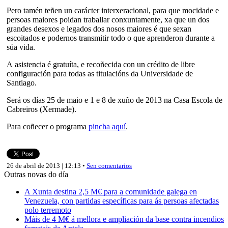
Pero tamén teñen un carácter interxeracional, para que mocidade e
persoas maiores poidan traballar conxuntamente, xa que un dos
grandes desexos e legados dos nosos maiores é que sexan
escoitados e podernos transmitir todo o que aprenderon durante a
súa vida.
A asistencia é gratuíta, e recoñecida con un crédito de libre
configuración para todas as titulacións da Universidade de
Santiago.
Será os días 25 de maio e 1 e 8 de xuño de 2013 na Casa Escola de
Cabreiros (Xermade).
Para coñecer o programa
pincha aquí
.
26 de abril de 2013 | 12:13 •
Sen comentarios
Outras novas do día
A Xunta destina 2,5 M€ para a comunidade galega en
Venezuela, con partidas específicas para ás persoas afectadas
polo terremoto
Máis de 4 M€ á mellora e ampliación da base contra incendios