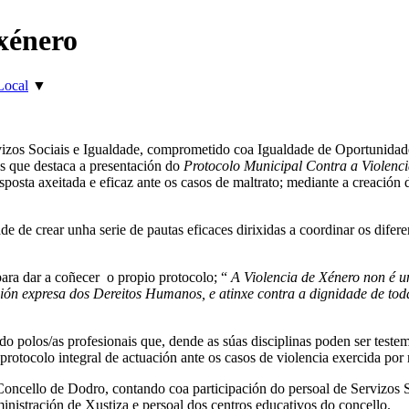
 xénero
Local
▼
vizos Sociais e Igualdade, comprometido coa Igualdade de Oportunidad
os que destaca a presentación do
Protocolo Municipal Contra a Violenci
sposta axeitada e eficaz ante os casos de maltrato; mediante a creación
e de crear unha serie de pautas eficaces dirixidas a coordinar os difer
ara dar a coñecer o propio protocolo; “
A Violencia de Xénero non é u
ación expresa dos Dereitos Humanos, e atinxe contra a dignidade de t
do polos/as profesionais que, dende as súas disciplinas poden ser teste
 protocolo integral de actuación ante os casos de violencia exercida por
Concello de Dodro, contando coa participación do persoal de Servizos S
inistración de Xustiza e persoal dos centros educativos do concello.