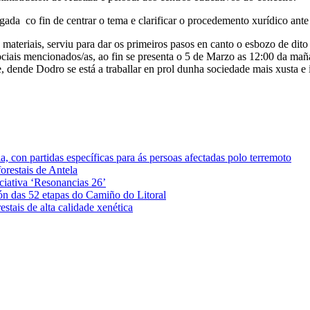
da co fin de centrar o tema e clarificar o procedemento xurídico ante 
s materiais, serviu para dar os primeiros pasos en canto o esbozo de d
 sociais mencionados/as, ao fin se presenta o 5 de Marzo as 12:00 da m
, dende Dodro se está a traballar en prol dunha sociedade mais xusta e i
 con partidas específicas para ás persoas afectadas polo terremoto
orestais de Antela
iciativa ‘Resonancias 26’
ón das 52 etapas do Camiño do Litoral
stais de alta calidade xenética