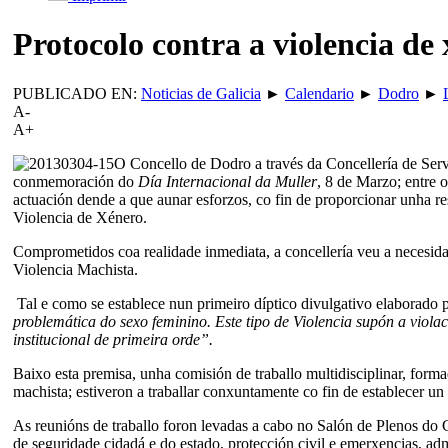
Protocolo contra a violencia de
PUBLICADO EN:
Noticias de Galicia
►
Calendario
►
Dodro
►
A-
A+
O Concello de Dodro a través da Concellería de Ser
conmemoración do
Día Internacional da Muller
, 8 de Marzo; entre 
actuación dende a que aunar esforzos, co fin de proporcionar unha re
Violencia de Xénero.
Comprometidos coa realidade inmediata, a concellería veu a necesidad
Violencia Machista.
Tal e como se establece nun primeiro díptico divulgativo elaborado p
problemática do sexo feminino. Este tipo de Violencia supón a viol
institucional de primeira orde”.
Baixo esta premisa, unha comisión de traballo multidisciplinar, forma
machista; estiveron a traballar conxuntamente co fin de establecer un
As reunións de traballo foron levadas a cabo no Salón de Plenos do 
de seguridade cidadá e do estado, protección civil e emerxencias, adm