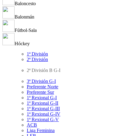
Baloncesto
Balonmán
Fútbol-Sala
Hóckey
1ª División
2ª División
2ª División B G-I
3ª División G-I
Preferente Norte
Preferente Sur
1ª Rexional G-I
1ª Rexional G-II
1ª Rexional G-III
1ª Rexional G-IV
1ª Rexional G-V
ACB
Liga Feminina
LEB