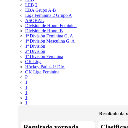
LEB 2
EBA Grupo A-B
Liga Feminina 2 Grupo A
ASOBAL
División de Honra Feminina
División de Honra B
1ª División Feminina G. A
1ª División Masculina G. A
1ª División
2ª División
1ª División Feminina
OK Liga
Hóckey Patíns 1ª Div.
OK Liga Feminina
P
1
1
1
1
1
Resultado da x
Resultado xornada
Clasifica