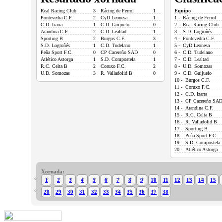
Real Racing Club
3
Rácing de Ferrol
1
Equipo
Pontevedra C.F.
2
CyD Leonesa
1
1 - Rácing de Ferrol
C.D. Izarra
1
C.D. Guijuelo
0
2 - Real Racing Club
Arandina C.F.
2
C.D. Lealtad
1
3 - S.D. Logroñés
Sporting B
2
Burgos C.F.
3
4 - Pontevedra C.F.
S.D. Logroñés
1
C.D. Tudelano
1
5 - CyD Leonesa
Peña Sport F.C.
0
CP Cacereño SAD
0
6 - C.D. Tudelano
Atlético Astorga
1
S.D. Compostela
1
7 - C.D. Lealtad
R.C. Celta B
2
Coruxo F.C.
2
8 - U.D. Somozas
U.D. Somozas
3
R. Valladolid B
0
9 - C.D. Guijuelo
10 - Burgos C.F.
11 - Coruxo F.C.
12 - C.D. Izarra
13 - CP Cacereño SA
14 - Arandina C.F.
15 - R.C. Celta B
16 - R. Valladolid B
17 - Sporting B
18 - Peña Sport F.C.
19 - S.D. Compostela
20 - Atlético Astorga
Xornada:
1
2
3
4
5
6
7
8
9
10
11
12
13
14
15
28
29
30
31
32
33
34
35
36
37
38