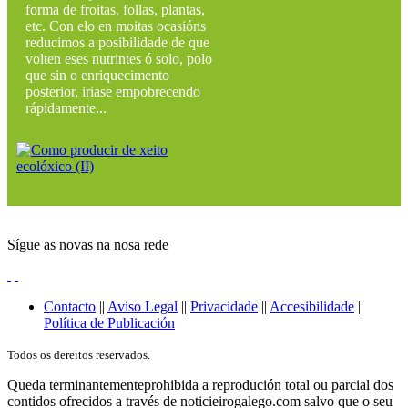
forma de froitas, follas, plantas,
etc. Con elo en moitas ocasións
reducimos a posibilidade de que
volten eses nutrintes ó solo, polo
que sin o enriquecimento
posterior, iriase empobrecendo
rápidamente...
Sígue as novas na nosa rede
Contacto
||
Aviso Legal
||
Privacidade
||
Accesibilidade
||
Política de Publicación
Todos os dereitos reservados.
Queda terminantementeprohibida a reprodución total ou parcial dos
contidos ofrecidos a través de noticieirogalego.com salvo que o seu