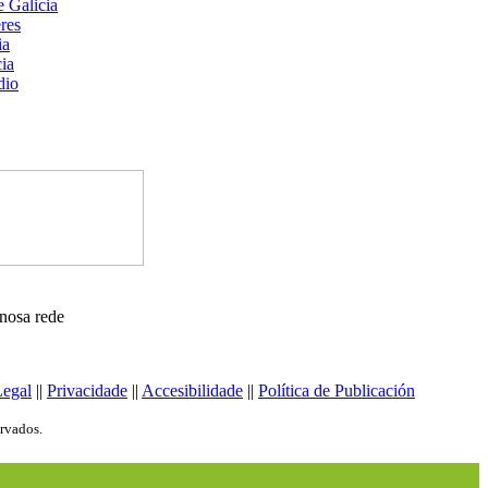
nosa rede
Legal
||
Privacidade
||
Accesibilidade
||
Política de Publicación
ervados.