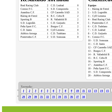
Real Racing Club
2
C.D. Lealtad
0
Equipo
Coruxo F.C.
5
S.D. Compostela
1
1 - Rácing de Ferrol
Arandina C.F.
1
CP Cacereño SAD
3
2 - S.D. Logroñés
Rácing de Ferrol
6
R.C. Celta B
2
3 - CyD Leonesa
Sporting B
0
R. Valladolid B
2
4 - Real Racing Club
S.D. Logroñés
1
C.D. Guijuelo
0
5 - Pontevedra C.F.
Peña Sport F.C.
1
Burgos C.F.
2
6 - C.D. Tudelano
C.D. Izarra
0
CyD Leonesa
0
7 - C.D. Lealtad
Atlético Astorga
1
C.D. Tudelano
5
8 - C.D. Guijuelo
Pontevedra C.F.
2
U.D. Somozas
0
9 - Coruxo F.C.
10 - U.D. Somozas
11 - C.D. Izarra
12 - CP Cacereño SA
13 - Burgos C.F.
14 - R. Valladolid B
15 - R.C. Celta B
16 - Sporting B
17 - Arandina C.F.
18 - Peña Sport F.C.
19 - S.D. Compostela
20 - Atlético Astorga
Xornada:
1
2
3
4
5
6
7
8
9
10
11
12
13
14
15
28
29
30
31
32
33
34
35
36
37
38