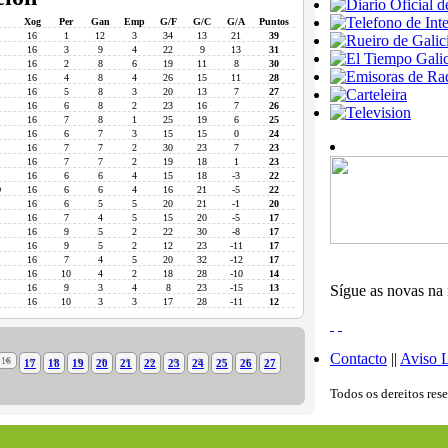
Xog
Per
Gan
Emp
G/F
G/C
G/A
Puntos
16
1
12
3
34
13
21
39
16
3
9
4
22
9
13
31
16
2
8
6
19
11
8
30
16
4
8
4
26
15
11
28
16
5
8
3
20
13
7
27
16
6
8
2
23
16
7
26
16
7
8
1
25
19
6
25
16
6
7
3
15
15
0
24
16
7
7
2
30
23
7
23
16
7
7
2
19
18
1
23
16
6
6
4
15
18
-3
22
D
16
6
6
4
16
21
-5
22
16
6
5
5
20
21
-1
20
16
7
4
5
15
20
-5
17
16
9
5
2
22
30
-8
17
16
9
5
2
12
23
-11
17
16
7
4
5
20
32
-12
17
16
10
4
2
18
28
-10
14
16
9
3
4
8
23
-15
13
Sígue as novas na 
16
10
3
3
17
28
-11
12
Contacto
||
Aviso 
16
17
18
19
20
21
22
23
24
25
26
27
Todos os dereitos res