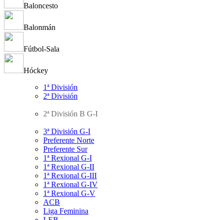
Baloncesto
Balonmán
Fútbol-Sala
Hóckey
1ª División
2ª División
2ª División B G-I
3ª División G-I
Preferente Norte
Preferente Sur
1ª Rexional G-I
1ª Rexional G-II
1ª Rexional G-III
1ª Rexional G-IV
1ª Rexional G-V
ACB
Liga Feminina
LEB