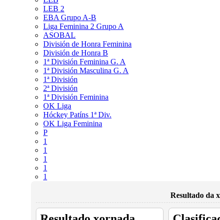
LEB 2
EBA Grupo A-B
Liga Feminina 2 Grupo A
ASOBAL
División de Honra Feminina
División de Honra B
1ª División Feminina G. A
1ª División Masculina G. A
1ª División
2ª División
1ª División Feminina
OK Liga
Hóckey Patíns 1ª Div.
OK Liga Feminina
P
1
1
1
1
1
Resultado da x
Resultado xornada
Clasifica