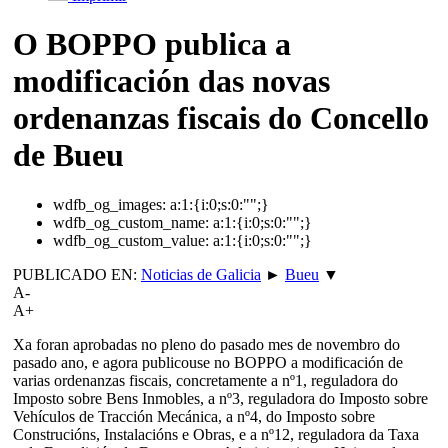
O BOPPO publica a
modificación das novas
ordenanzas fiscais do Concello
de Bueu
wdfb_og_images:
a:1:{i:0;s:0:"";}
wdfb_og_custom_name:
a:1:{i:0;s:0:"";}
wdfb_og_custom_value:
a:1:{i:0;s:0:"";}
PUBLICADO EN:
Noticias de Galicia
►
Bueu
▼
A-
A+
Xa foran aprobadas no pleno do pasado mes de novembro do
pasado ano, e agora publicouse no BOPPO a modificación de
varias ordenanzas fiscais, concretamente a nº1, reguladora do
Imposto sobre Bens Inmobles, a nº3, reguladora do Imposto sobre
Vehículos de Tracción Mecánica, a nº4, do Imposto sobre
Construcións, Instalacións e Obras, e a nº12, reguladora da Taxa