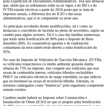
pola Expedición de Documentos Administrativos. Hai que destacar
que, aínda que as ordenanzas están xa en vigor, a do IBI e a do
IVTM estarán efectivas a partir do 2018 posto que se trata de
impostos anuais, a diferenza dos do ICIO e das taxas
administrativas, que si se computarán xa neste ano.
As principais novidades destas modificacións, tal e como xa
destacara o concelleiro de facenda no pleno de novembro, supón un
cambio para algúns sectores. Tal é o caso das familias numerosas,
que terán unha bonificación do 90% para o Imposto de Bens
Inmobles (IBI). As cooperativas agrarias e de explotación
comunitaria da terra tamén terán dereito a unha bonificación do
95%.
No caso do Imposto de Vehículos de Tracción Mecánica (IVTM),
os vehículos respectuosos co medio ambiente gozarán dunha
rebaixa do 75% no imposto. Isto compete aos vehículos que non
sexan de combustión interna, vehículos híbridos enchufables
PHEV ou vehículos eléctricos de rango estendido, ou que utilicen
gas ou bioetanol ou sexan de tecnoloxía híbrida. Ademais, os
turismos catalogados como “históricos” polo organismo competente
estarán exentos.
Cambios tamén haberá no Imposto sobre Construcións e
Instalacións de Obras (ICIO) no que se propón unha bonificación