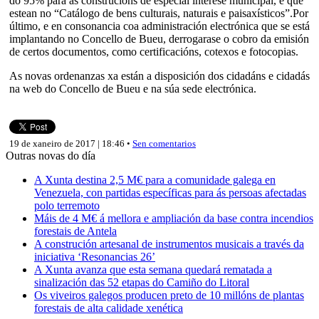
do 95% para as construcións de especial interese municipal, e que
estean no “Catálogo de bens culturais, naturais e paisaxísticos”.Por
último, e en consonancia coa administración electrónica que se está
implantando no Concello de Bueu, derrogarase o cobro da emisión
de certos documentos, como certificacións, cotexos e fotocopias.
As novas ordenanzas xa están a disposición dos cidadáns e cidadás
na web do Concello de Bueu e na súa sede electrónica.
19 de xaneiro de 2017 | 18:46 •
Sen comentarios
Outras novas do día
A Xunta destina 2,5 M€ para a comunidade galega en
Venezuela, con partidas específicas para ás persoas afectadas
polo terremoto
Máis de 4 M€ á mellora e ampliación da base contra incendios
forestais de Antela
A construción artesanal de instrumentos musicais a través da
iniciativa ‘Resonancias 26’
A Xunta avanza que esta semana quedará rematada a
sinalización das 52 etapas do Camiño do Litoral
Os viveiros galegos producen preto de 10 millóns de plantas
forestais de alta calidade xenética