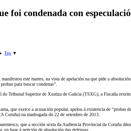
ue foi condenada con especulaci
►
Teo
▼
 manifestou este martes, na vista de apelación na que pide a absolució
n probas para buscar condenas”.
l do Tribunal Superior de Xustiza de Galicia (TSXG), a Fiscalía rexeito
a, que exerce a acusación popular, apelou á existencia de “probas de 
o (A Coruña) na madrugada do 22 de setembro de 2013.
parentesco, que a sección sexta da Audiencia Provincial da Coruña dito
 en base á petición de absolución das defensas.