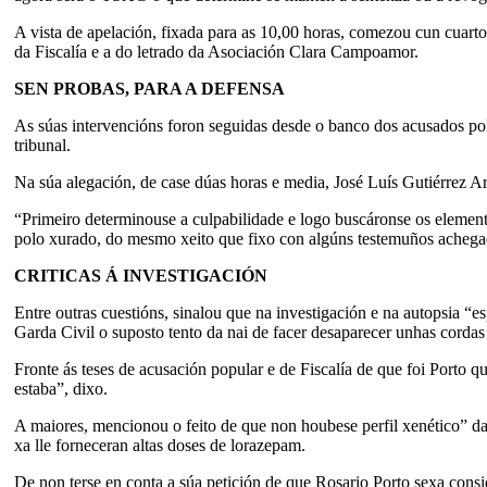
A vista de apelación, fixada para as 10,00 horas, comezou cun cuarto
da Fiscalía e a do letrado da Asociación Clara Campoamor.
SEN PROBAS, PARA A DEFENSA
As súas intervencións foron seguidas desde o banco dos acusados pol
tribunal.
Na súa alegación, de case dúas horas e media, José Luís Gutiérrez A
“Primeiro determinouse a culpabilidade e logo buscáronse os element
polo xurado, do mesmo xeito que fixo con algúns testemuños achega
CRITICAS Á INVESTIGACIÓN
Entre outras cuestións, sinalou que na investigación e na autopsia 
Garda Civil o suposto tento da nai de facer desaparecer unhas corda
Fronte ás teses de acusación popular e de Fiscalía de que foi Porto 
estaba”, dixo.
A maiores, mencionou o feito de que non houbese perfil xenético” d
xa lle forneceran altas doses de lorazepam.
De non terse en conta a súa petición de que Rosario Porto sexa cons