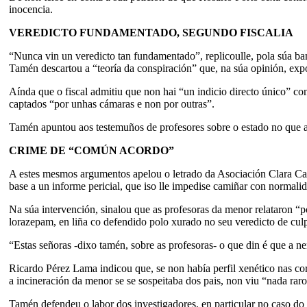
inocencia.
VEREDICTO FUNDAMENTADO, SEGUNDO FISCALIA
“Nunca vin un veredicto tan fundamentado”, replicoulle, pola súa ba
Tamén descartou a “teoría da conspiración” que, na súa opinión, exp
Aínda que o fiscal admitiu que non hai “un indicio directo único” co
captados “por unhas cámaras e non por outras”.
Tamén apuntou aos testemuños de profesores sobre o estado no que ac
CRIME DE “COMÚN ACORDO”
A estes mesmos argumentos apelou o letrado da Asociación Clara Cam
base a un informe pericial, que iso lle impedise camiñar con normali
Na súa intervención, sinalou que as profesoras da menor relataron 
lorazepam, en liña co defendido polo xurado no seu veredicto de cul
“Estas señoras -dixo tamén, sobre as profesoras- o que din é que a n
Ricardo Pérez Lama indicou que, se non había perfil xenético nas cor
a incineración da menor se se sospeitaba dos pais, non viu “nada raro
Tamén defendeu o labor dos investigadores, en particular no caso 