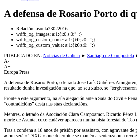
A defensa de Rosario Porto di q
Relación:
asunta23022016
wdfb_og_images:
a:1:{i:0;s:0:"";}
wdfb_og_custom_name:
a:1:{i:0;s:0:"";}
wdfb_og_custom_value:
a:1:{i:0;s:0:"";}
PUBLICADO EN:
Noticias de Galicia
►
Santiago de Compostela
A-
A+
Europa Press
A defensa de Rosario Porto, o letrado José Luís Gutiérrez Aranguren,
resultado dunha investigación na que, ao seu xuízo, se “tergiversaro
Fronte a este argumento, na súa alegación ante a Sala do Civil e Pena
“contradicións” desta nas súas declaracións.
Mentres, o letrado da Asociación Clara Campoamor, Ricardo Pérez Lam
morte de Asunta, cuxo cadáver apareceu nunha pista forestal de Te
Tras a condena a 18 anos de prisión por asasinato, con agravante de 
agora será o TSXG o que determine se mantén a sentenza ou a revoga,