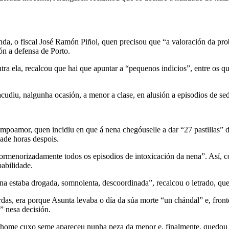
nda, o fiscal José Ramón Piñol, quen precisou que “a valoración da pro
ón a defensa de Porto.
ntra ela, recalcou que hai que apuntar a “pequenos indicios”, entre os q
udiu, nalgunha ocasión, a menor a clase, en alusión a episodios de sed
poamor, quen incidiu en que á nena chegóuselle a dar “27 pastillas” d
dade horas despois.
“pormenorizadamente todos os episodios de intoxicación da nena”. Así,
pabilidade.
ena estaba drogada, somnolenta, descoordinada”, recalcou o letrado, que
das, era porque Asunta levaba o día da súa morte “un chándal” e, front
” nesa decisión.
do home cuxo seme apareceu nunha peza da menor e, finalmente, quedou