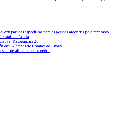
 con partidas específicas para ás persoas afectadas polo terremoto
orestais de Antela
iciativa ‘Resonancias 26’
ón das 52 etapas do Camiño do Litoral
stais de alta calidade xenética