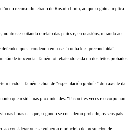
ción do recurso do letrado de Rosario Porto, ao que seguiu a réplica
noutros escoitando o relato das partes e, en ocasións, mirando ao
a e defendeu que a condenou en base “a unha idea preconcibida”.
unción de inocencia. Tamén foi rebatendo cada un dos feitos probados
 determinado”. Tamén tachou de “especulación gratuíta” dun axente da
imonio que residía nas proximidades. “Pasou tres veces e o corpo non
iu nas horas nas que, segundo se considerou probado, os seus pais
o, ao considerar que se vulnerou o principio de presunción de