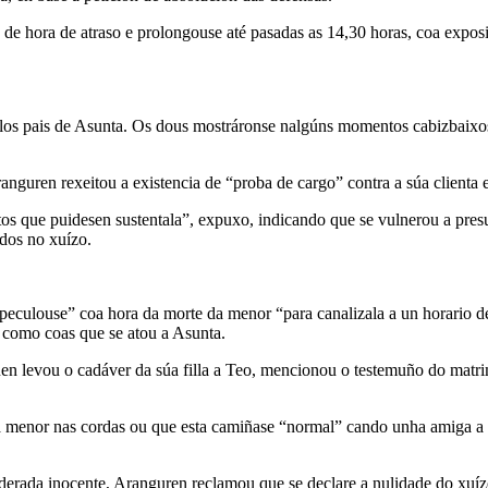
 de hora de atraso e prolongouse até pasadas as 14,30 horas, coa exposi
os pais de Asunta. Os dous mostráronse nalgúns momentos cabizbaixos, 
ranguren rexeitou a existencia de “proba de cargo” contra a súa client
os que puidesen sustentala”, expuxo, indicando que se vulnerou a pres
dos no xuízo.
“especulouse” coa hora da morte da menor “para canalizala a un horario
s como coas que se atou a Asunta.
quen levou o cadáver da súa filla a Teo, mencionou o testemuño do matr
a menor nas cordas ou que esta camiñase “normal” cando unha amiga a v
iderada inocente, Aranguren reclamou que se declare a nulidade do xuíz