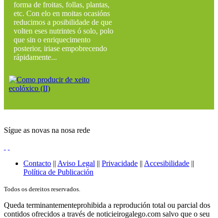
forma de froitas, follas, plantas,
etc. Con elo en moitas ocasións
reducimos a posibilidade de que
volten eses nutrintes ó solo, polo
que sin o enriquecimento
posterior, iriase empobrecendo
rápidamente...
Sígue as novas na nosa rede
Contacto
||
Aviso Legal
||
Privacidade
||
Accesibilidade
||
Política de Publicación
Todos os dereitos reservados.
Queda terminantementeprohibida a reprodución total ou parcial dos
contidos ofrecidos a través de noticieirogalego.com salvo que o seu