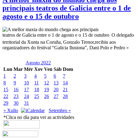
principais teatros de Galicia entre o 1 de
agosto e o 15 de outubro
O delegado
territorial da Xunta na Coruña, Gonzalo Trenor,recibiu aos
organizadores do festival “Galicia Ilusiona”, Dani Polo e Pedro »
Agosto 2022
Lun
Mar
Mér
Xov
Ven
Sáb
Dom
1
2
3
4
5
6
7
8
9
10
11
12
13
14
15
16
17
18
19
20
21
22
23
24
25
26
27
28
29
30
31
« Xullo
Setembro »
*Clica no día para ver as actividades