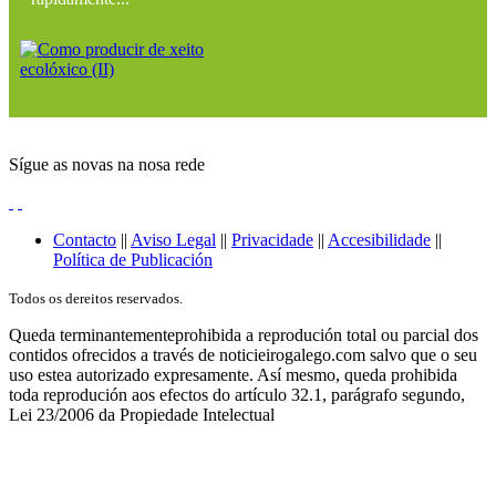
Sígue as novas na nosa rede
Contacto
||
Aviso Legal
||
Privacidade
||
Accesibilidade
||
Política de Publicación
Todos os dereitos reservados.
Queda terminantementeprohibida a reprodución total ou parcial dos
contidos ofrecidos a través de noticieirogalego.com salvo que o seu
uso estea autorizado expresamente. Así mesmo, queda prohibida
toda reprodución aos efectos do artículo 32.1, parágrafo segundo,
Lei 23/2006 da Propiedade Intelectual