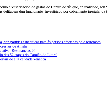
mo a xustificación de gastos do Centro de día que, en realidade, son “fi
óns delituosas dun funcionario -investigado por cobramento irregular da 
 con partidas específicas para ás persoas afectadas polo terremoto
orestais de Antela
iciativa ‘Resonancias 26’
ón das 52 etapas do Camiño do Litoral
stais de alta calidade xenética