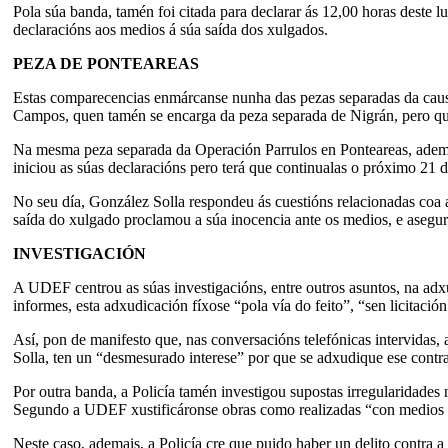
Pola súa banda, tamén foi citada para declarar ás 12,00 horas deste 
declaracións aos medios á súa saída dos xulgados.
PEZA DE PONTEAREAS
Estas comparecencias enmárcanse nunha das pezas separadas da caus
Campos, quen tamén se encarga da peza separada de Nigrán, pero que 
Na mesma peza separada da Operación Parrulos en Ponteareas, ademai
iniciou as súas declaracións pero terá que continualas o próximo 21 
No seu día, González Solla respondeu ás cuestións relacionadas co
saída do xulgado proclamou a súa inocencia ante os medios, e asegur
INVESTIGACIÓN
A UDEF centrou as súas investigacións, entre outros asuntos, na a
informes, esta adxudicación fíxose “pola vía do feito”, “sen licitaci
Así, pon de manifesto que, nas conversacións telefónicas intervidas,
Solla, ten un “desmesurado interese” por que se adxudique ese contr
Por outra banda, a Policía tamén investigou supostas irregularidad
Segundo a UDEF xustificáronse obras como realizadas “con medios p
Neste caso, ademais, a Policía cre que puido haber un delito contra