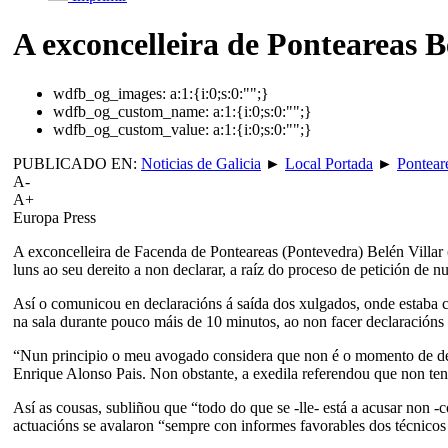
A exconcelleira de Ponteareas Be
wdfb_og_images:
a:1:{i:0;s:0:"";}
wdfb_og_custom_name:
a:1:{i:0;s:0:"";}
wdfb_og_custom_value:
a:1:{i:0;s:0:"";}
PUBLICADO EN:
Noticias de Galicia
►
Local Portada
►
Pontear
A-
A+
Europa Press
A exconcelleira de Facenda de Ponteareas (Pontevedra) Belén Villar (
luns ao seu dereito a non declarar, a raíz do proceso de petición de n
Así o comunicou en declaracións á saída dos xulgados, onde estaba 
na sala durante pouco máis de 10 minutos, ao non facer declaracións
“Nun principio o meu avogado considera que non é o momento de declar
Enrique Alonso Pais. Non obstante, a exedila referendou que non ten
Así as cousas, subliñou que “todo do que se -lle- está a acusar non -
actuacións se avalaron “sempre con informes favorables dos técnicos