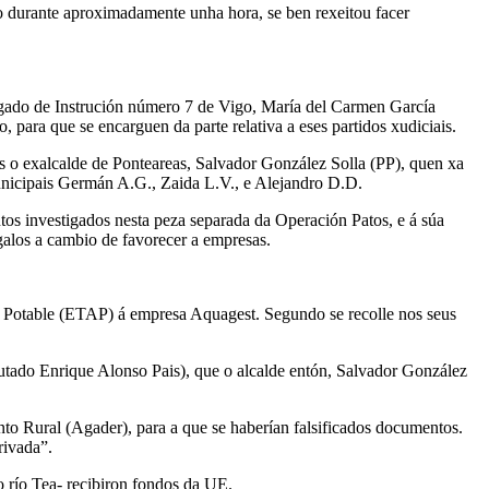
ndo durante aproximadamente unha hora, se ben rexeitou facer
lgado de Instrución número 7 de Vigo, María del Carmen García
para que se encarguen da parte relativa a eses partidos xudiciais.
s o exalcalde de Ponteareas, Salvador González Solla (PP), quen xa
municipais Germán A.G., Zaida L.V., e Alejandro D.D.
s investigados nesta peza separada da Operación Patos, e á súa
galos a cambio de favorecer a empresas.
a Potable (ETAP) á empresa Aquagest. Segundo se recolle nos seus
mputado Enrique Alonso Pais), que o alcalde entón, Salvador González
to Rural (Agader), para a que se haberían falsificados documentos.
rivada”.
o río Tea- recibiron fondos da UE.