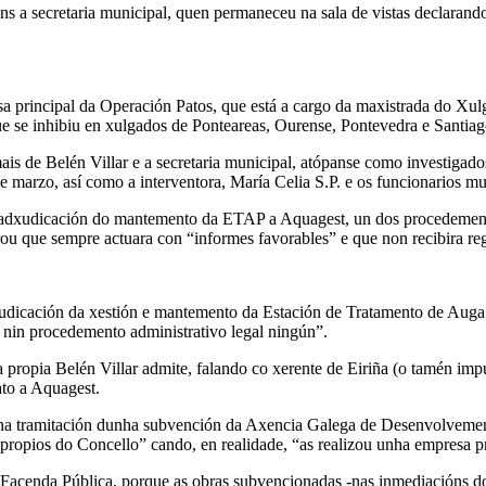
luns a secretaria municipal, quen permaneceu na sala de vistas declara
a principal da Operación Patos, que está a cargo da maxistrada do Xu
se inhibiu en xulgados de Ponteareas, Ourense, Pontevedra e Santiago, 
s de Belén Villar e a secretaria municipal, atópanse como investigado
de marzo, así como a interventora, María Celia S.P. e os funcionarios 
a adxudicación do mantemento da ETAP a Aquagest, un dos procedemento
ou que sempre actuara con “informes favorables” e que non recibira re
dxudicación da xestión e mantemento da Estación de Tratamento de Aug
ón nin procedemento administrativo legal ningún”.
 a propia Belén Villar admite, falando co xerente de Eiriña (o tamén i
ato a Aquagest.
es na tramitación dunha subvención da Axencia Galega de Desenvolvemen
ropios do Concello” cando, en realidade, “as realizou unha empresa p
 a Facenda Pública, porque as obras subvencionadas -nas inmediacións d