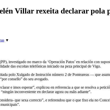
lén Villar rexeita declarar pola p
eas
▼
PP), investigado no marco da ‘Operación Patos’ en relación con suposto
ulidade das escoitas telefónicas iniciado na peza principal de Vigo.
citada polo Xulgado de Instrución número 2 de Ponteareas — que asume
 “por consello” do seu avogado.
ar e imos esperar”, explicou en referencia a que se resolva a petición 
 “ningún inconveniente en declarar agora ou máis adiante”.
considera- que sexa correcto”, e referendou que o que fixo ela no Conce
 municipais”.