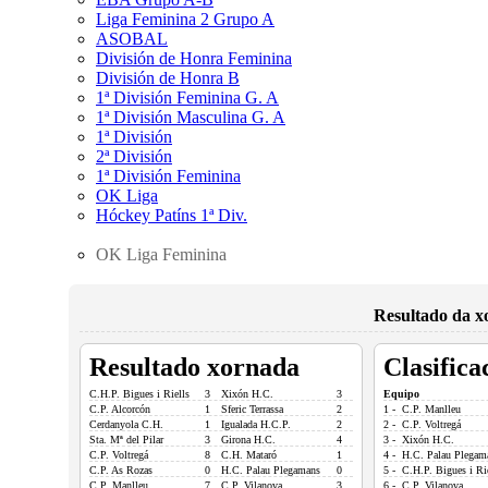
Liga Feminina 2 Grupo A
ASOBAL
División de Honra Feminina
División de Honra B
1ª División Feminina G. A
1ª División Masculina G. A
1ª División
2ª División
1ª División Feminina
OK Liga
Hóckey Patíns 1ª Div.
OK Liga Feminina
Resultado da x
Resultado xornada
Clasifica
C.H.P. Bigues i Riells
3
Xixón H.C.
3
Equipo
C.P. Alcorcón
1
Sferic Terrassa
2
1 - C.P. Manlleu
Cerdanyola C.H.
1
Igualada H.C.P.
2
2 - C.P. Voltregá
Sta. Mª del Pilar
3
Girona H.C.
4
3 - Xixón H.C.
C.P. Voltregá
8
C.H. Mataró
1
4 - H.C. Palau Plegam
C.P. As Rozas
0
H.C. Palau Plegamans
0
5 - C.H.P. Bigues i Ri
C.P. Manlleu
7
C.P. Vilanova
3
6 - C.P. Vilanova