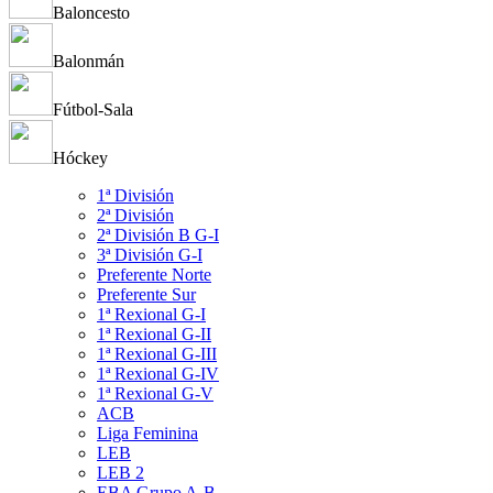
Baloncesto
Balonmán
Fútbol-Sala
Hóckey
1ª División
2ª División
2ª División B G-I
3ª División G-I
Preferente Norte
Preferente Sur
1ª Rexional G-I
1ª Rexional G-II
1ª Rexional G-III
1ª Rexional G-IV
1ª Rexional G-V
ACB
Liga Feminina
LEB
LEB 2
EBA Grupo A-B