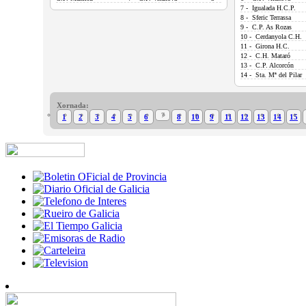
7 - Igualada H.C.P.
8 - Sferic Terrassa
9 - C.P. As Rozas
10 - Cerdanyola C.H.
11 - Girona H.C.
12 - C.H. Mataró
13 - C.P. Alcorcón
14 - Sta. Mª del Pilar
Xornada:
7
1
2
3
4
5
6
8
10
9
11
12
13
14
15