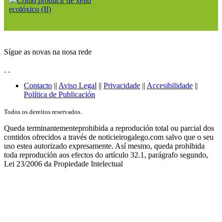
Sígue as novas na nosa rede
Contacto
||
Aviso Legal
||
Privacidade
||
Accesibilidade
||
Política de Publicación
Todos os dereitos reservados.
Queda terminantementeprohibida a reprodución total ou parcial dos
contidos ofrecidos a través de noticieirogalego.com salvo que o seu
uso estea autorizado expresamente. Así mesmo, queda prohibida
toda reprodución aos efectos do artículo 32.1, parágrafo segundo,
Lei 23/2006 da Propiedade Intelectual