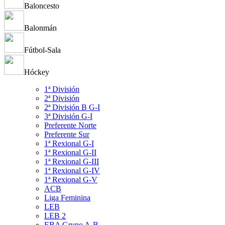
Baloncesto
Balonmán
Fútbol-Sala
Hóckey
1ª División
2ª División
2ª División B G-I
3ª División G-I
Preferente Norte
Preferente Sur
1ª Rexional G-I
1ª Rexional G-II
1ª Rexional G-III
1ª Rexional G-IV
1ª Rexional G-V
ACB
Liga Feminina
LEB
LEB 2
EBA Grupo A-B