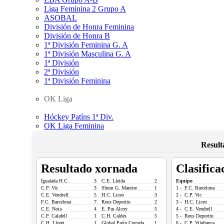
Liga Feminina 2 Grupo A
ASOBAL
División de Honra Feminina
División de Honra B
1ª División Feminina G. A
1ª División Masculina G. A
1ª División
2ª División
1ª División Feminina
OK Liga
Hóckey Patíns 1ª Div.
OK Liga Feminina
Result
Resultado xornada
Clasifica
Igualada H.C.
3
C.E. Lleida
2
Equipo
C.P. Vic
3
Shum G. Maestre
1
1 - F.C. Barcelona
C.E. Vendrell
5
H.C. Liceo
3
2 - C.P. Vic
F.C. Barcelona
7
Reus Deportiu
2
3 - H.C. Liceo
C.E. Noia
4
E. Pas Alcoy
5
4 - C.E. Vendrell
C.P. Calafell
1
C.H. Caldes
5
5 - Reus Deportiu
C.H. Lloret
1
Global Patín Cerceda
1
6 - C.P. Vilafranca