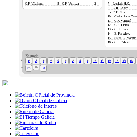
C.P. Vilafranca
5
C.P. Voltregá
2
7 - Igualada H.C.
8 - C.H. Caldes
9 - C.E. Noia
10 - Global Patín Cerc
11 - C.P. Voltregá
12 - C.E. Lleida
13 - C.H. Lloret
14 - E. Pas Alcoy
15 - Shum G. Maestre
16 - C.P. Calafell
Xornada:
1
2
3
4
5
6
7
8
9
10
11
12
13
14
15
29
28
30