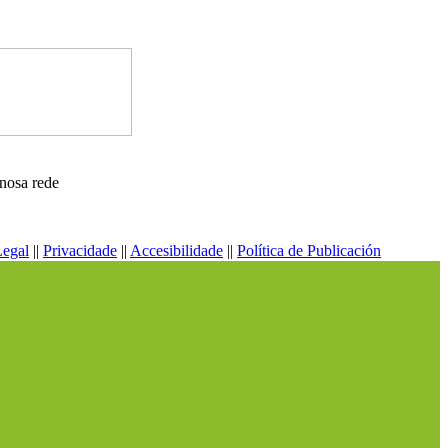
nosa rede
Legal
||
Privacidade
||
Accesibilidade
||
Política de Publicación