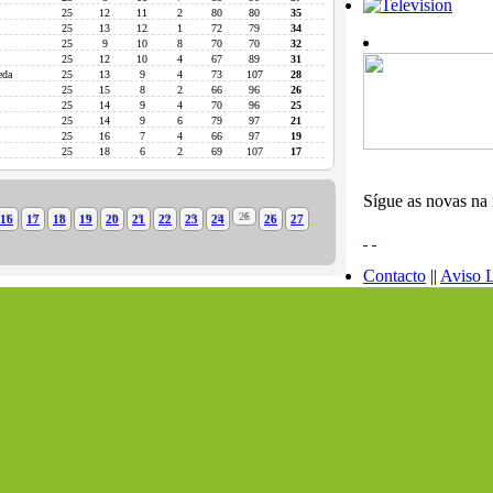
25
12
11
2
80
80
35
25
13
12
1
72
79
34
25
9
10
8
70
70
32
25
12
10
4
67
89
31
eda
25
13
9
4
73
107
28
25
15
8
2
66
96
26
25
14
9
4
70
96
25
25
14
9
6
79
97
21
25
16
7
4
66
97
19
25
18
6
2
69
107
17
Sígue as novas na 
25
16
17
18
19
20
21
22
23
24
26
27
Contacto
||
Aviso 