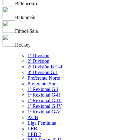
Baloncesto
Balonmán
Fútbol-Sala
Hóckey
1ª División
2ª División
2ª División B G-I
3ª División G-I
Preferente Norte
Preferente Sur
1ª Rexional G-I
1ª Rexional G-II
1ª Rexional G-III
1ª Rexional G-IV
1ª Rexional G-V
ACB
Liga Feminina
LEB
LEB 2
EBA Grupo A-B