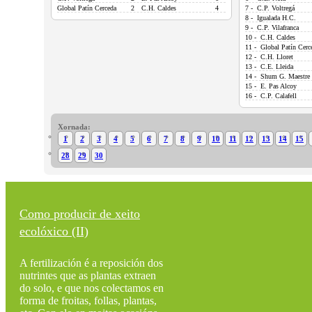
Global Patín Cerceda
2
C.H. Caldes
4
7 - C.P. Voltregá
8 - Igualada H.C.
9 - C.P. Vilafranca
10 - C.H. Caldes
11 - Global Patín Cerc
12 - C.H. Lloret
13 - C.E. Lleida
14 - Shum G. Maestre
15 - E. Pas Alcoy
16 - C.P. Calafell
Xornada:
1
2
3
4
5
6
7
8
9
10
11
12
13
14
15
28
29
30
Como producir de xeito
ecolóxico (II)
A fertilización é a reposición dos
nutrintes que as plantas extraen
do solo, e que nos colectamos en
forma de froitas, follas, plantas,