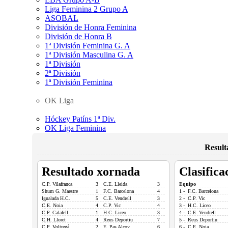
Liga Feminina 2 Grupo A
ASOBAL
División de Honra Feminina
División de Honra B
1ª División Feminina G. A
1ª División Masculina G. A
1ª División
2ª División
1ª División Feminina
OK Liga
Hóckey Patíns 1ª Div.
OK Liga Feminina
Result
Resultado xornada
Clasifica
C.P. Vilafranca
3
C.E. Lleida
3
Equipo
Shum G. Maestre
1
F.C. Barcelona
4
1 - F.C. Barcelona
Igualada H.C.
5
C.E. Vendrell
3
2 - C.P. Vic
C.E. Noia
4
C.P. Vic
4
3 - H.C. Liceo
C.P. Calafell
1
H.C. Liceo
3
4 - C.E. Vendrell
C.H. Lloret
4
Reus Deportiu
7
5 - Reus Deportiu
C.P. Voltregá
2
E. Pas Alcoy
6
6 - C.E. Noia