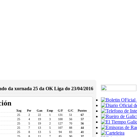
ado da xornada 25 da OK Liga do 23/04/2016
ción
Xog
Per
Gan
Emp
G/F
G/C
Puntos
25
2
22
1
131
51
67
25
4
19
3
100
56
57
25
5
19
2
127
70
56
25
7
13
5
107
88
44
25
8
13
5
94
83
41
25
8
11
7
85
90
37