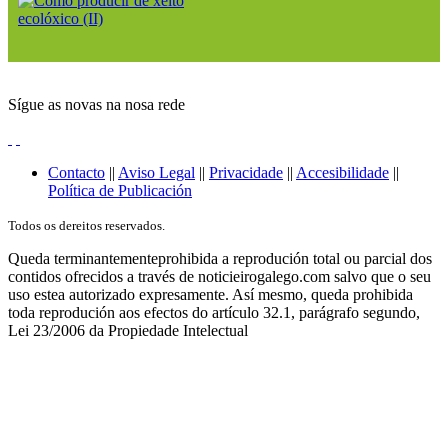
Sígue as novas na nosa rede
Contacto
||
Aviso Legal
||
Privacidade
||
Accesibilidade
||
Política de Publicación
Todos os dereitos reservados.
Queda terminantementeprohibida a reprodución total ou parcial dos
contidos ofrecidos a través de noticieirogalego.com salvo que o seu
uso estea autorizado expresamente. Así mesmo, queda prohibida
toda reprodución aos efectos do artículo 32.1, parágrafo segundo,
Lei 23/2006 da Propiedade Intelectual