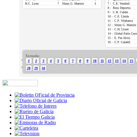
H.C. Liceo
7
Shum G. Maestre
3
7 - C.E. Vendrell
8 - Reus Deportiu
9 - C.H. Caldes
10 - C.E. Lleida
11 - C.P. Vilafranca
12 - Shum G. Maestre
13 - C.H. Lloret
14 - Global Patín Cerc
15 - E. Pas Alcoy
16 - C.P. Calafell
Xornada:
1
2
3
4
5
6
7
8
9
10
11
12
13
14
15
28
29
30