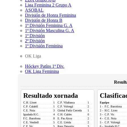
Liga Feminina 2 Grupo A
ASOBAL
División de Honra Feminina
División de Honra B
1ª División Feminina G. A
1ª División Masculina G. A
1ª División
2ª División
1ª División Feminina
OK Liga
Hóckey Patíns 1ª Div.
OK Liga Feminina
Result
Resultado xornada
Clasifica
C.H. Lloret
1
C.P. Vilafranca
1
Equipo
C.P. Calafell
1
C.P. Voltregá
2
1 - F.C. Barcelona
C.E. Noia
3
Global Patín Cerceda
1
2 - H.C. Liceo
Igualada H.C.
4
C.H. Caldes
0
3 - C.P. Vic
F.C. Barcelona
8
E. Pas Alcoy
2
4 - C.E. Noia
C.E. Vendrell
5
C.E. Lleida
2
5 - C.P. Voltregá
C.P. Vic
5
Reus Deportiu
3
6 - Igualada H.C.