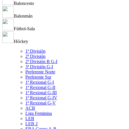
Baloncesto
Balonmán
Fútbol-Sala
Hóckey
1ª División
2ª División
2ª División B G-I
3ª División G-I
Preferente Norte
Preferente Sur
1ª Rexional G-I
1ª Rexional G-II
1ª Rexional G-III
1ª Rexional G-IV
1ª Rexional G-V
ACB
Liga Feminina
LEB
LEB 2
EBA Grupo A-B