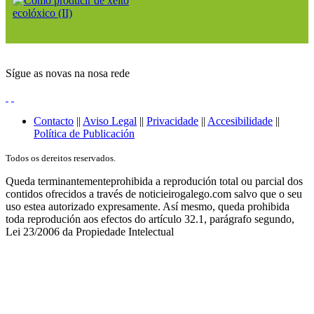
Sígue as novas na nosa rede
Contacto
||
Aviso Legal
||
Privacidade
||
Accesibilidade
||
Política de Publicación
Todos os dereitos reservados.
Queda terminantementeprohibida a reprodución total ou parcial dos
contidos ofrecidos a través de noticieirogalego.com salvo que o seu
uso estea autorizado expresamente. Así mesmo, queda prohibida
toda reprodución aos efectos do artículo 32.1, parágrafo segundo,
Lei 23/2006 da Propiedade Intelectual