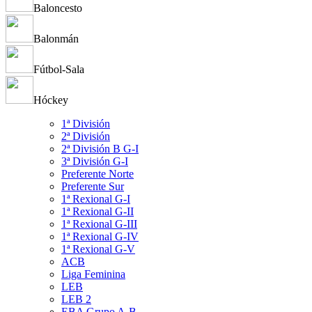
Baloncesto
Balonmán
Fútbol-Sala
Hóckey
1ª División
2ª División
2ª División B G-I
3ª División G-I
Preferente Norte
Preferente Sur
1ª Rexional G-I
1ª Rexional G-II
1ª Rexional G-III
1ª Rexional G-IV
1ª Rexional G-V
ACB
Liga Feminina
LEB
LEB 2
EBA Grupo A-B