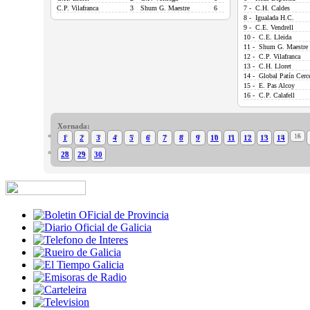
C.P. Vilafranca
3
Shum G. Maestre
6
7 - C.H. Caldes
8 - Igualada H.C.
9 - C.E. Vendrell
10 - C.E. Lleida
11 - Shum G. Maestre
12 - C.P. Vilafranca
13 - C.H. Lloret
14 - Global Patín Cerc
15 - E. Pas Alcoy
16 - C.P. Calafell
Xornada:
15
1
2
3
4
5
6
7
8
9
10
11
12
13
14
28
29
30