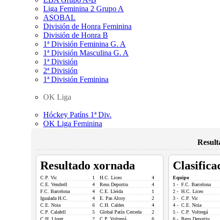
Liga Feminina 2 Grupo A
ASOBAL
División de Honra Feminina
División de Honra B
1ª División Feminina G. A
1ª División Masculina G. A
1ª División
2ª División
1ª División Feminina
OK Liga
Hóckey Patíns 1ª Div.
OK Liga Feminina
Result
Resultado xornada
Clasifica
C.P. Vic
1
H.C. Liceo
4
Equipo
C.E. Vendrell
4
Reus Deportiu
4
1 - F.C. Barcelona
F.C. Barcelona
4
C.E. Lleida
1
2 - H.C. Liceo
Igualada H.C.
4
E. Pas Alcoy
2
3 - C.P. Vic
C.E. Noia
6
C.H. Caldes
4
4 - C.E. Noia
C.P. Calafell
5
Global Patín Cerceda
2
5 - C.P. Voltregá
C.H. Lloret
2
C.P. Voltregá
6
6 - Reus Deportiu