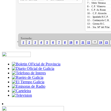
7 - Sferic Terrassa
8 - C.P. Vilanova
9 - C.P. As Rozas
10 - C.P. Alcorcón
11 - Igualada H.C.P.
12 - Cerdanyola C.H.
13 - Girona H.C.
14 - Sta. Mª del Pilar
Xornada:
13
1
2
3
4
5
6
7
8
10
9
11
12
14
15