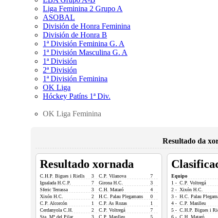
Liga Feminina 2 Grupo A
ASOBAL
División de Honra Feminina
División de Honra B
1ª División Feminina G. A
1ª División Masculina G. A
1ª División
2ª División
1ª División Feminina
OK Liga
Hóckey Patíns 1ª Div.
OK Liga Feminina
Resultado da xo
Resultado xornada
Clasifica
C.H.P. Bigues i Riells
3
C.P. Vilanova
7
Equipo
Igualada H.C.P.
7
Girona H.C.
3
1 - C.P. Voltregá
Sferic Terrassa
3
C.H. Mataró
4
2 - Xixón H.C.
Xixón H.C.
2
H.C. Palau Plegamans
0
3 - H.C. Palau Plegam
C.P. Alcorcón
1
C.P. As Rozas
1
4 - C.P. Manlleu
Cerdanyola C.H.
2
C.P. Voltregá
7
5 - C.H.P. Bigues i Ri
Sta. Mª del Pilar
3
C.P. Manlleu
5
6 - C.H. Mataró