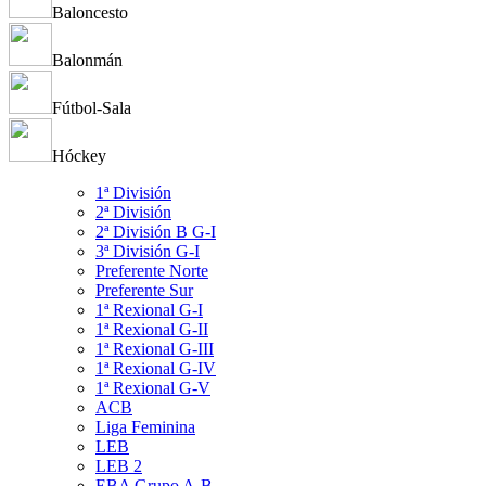
Baloncesto
Balonmán
Fútbol-Sala
Hóckey
1ª División
2ª División
2ª División B G-I
3ª División G-I
Preferente Norte
Preferente Sur
1ª Rexional G-I
1ª Rexional G-II
1ª Rexional G-III
1ª Rexional G-IV
1ª Rexional G-V
ACB
Liga Feminina
LEB
LEB 2
EBA Grupo A-B