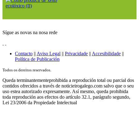
Sígue as novas na nosa rede
Contacto
||
Aviso Legal
||
Privacidade
||
Accesibilidade
||
Política de Publicación
Todos os dereitos reservados.
Queda terminantementeprohibida a reprodución total ou parcial dos
contidos ofrecidos a través de noticieirogalego.com salvo que o seu
uso estea autorizado expresamente. Así mesmo, queda prohibida
toda reprodución aos efectos do artículo 32.1, parágrafo segundo,
Lei 23/2006 da Propiedade Intelectual