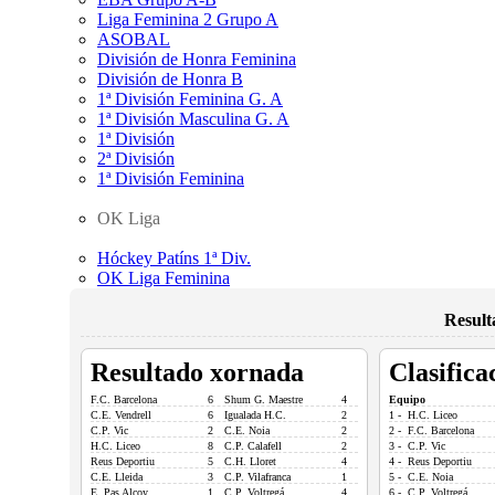
Liga Feminina 2 Grupo A
ASOBAL
División de Honra Feminina
División de Honra B
1ª División Feminina G. A
1ª División Masculina G. A
1ª División
2ª División
1ª División Feminina
OK Liga
Hóckey Patíns 1ª Div.
OK Liga Feminina
Result
Resultado xornada
Clasifica
F.C. Barcelona
6
Shum G. Maestre
4
Equipo
C.E. Vendrell
6
Igualada H.C.
2
1 - H.C. Liceo
C.P. Vic
2
C.E. Noia
2
2 - F.C. Barcelona
H.C. Liceo
8
C.P. Calafell
2
3 - C.P. Vic
Reus Deportiu
5
C.H. Lloret
4
4 - Reus Deportiu
C.E. Lleida
3
C.P. Vilafranca
1
5 - C.E. Noia
E. Pas Alcoy
1
C.P. Voltregá
4
6 - C.P. Voltregá