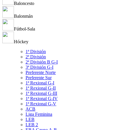
Baloncesto
Balonmán
Fútbol-Sala
Hóckey
1ª División
2ª División
2ª División B G-I
3ª División G-I
Preferente Norte
Preferente Sur
1ª Rexional G-I
1ª Rexional G-II
1ª Rexional G-III
1ª Rexional G-IV
1ª Rexional G-V
ACB
Liga Feminina
LEB
LEB 2
EBA Grupo A-B