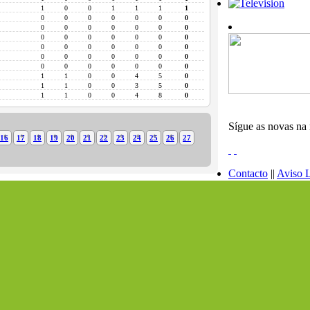
1
0
0
1
1
1
1
0
0
0
0
0
0
0
0
0
0
0
0
0
0
0
0
0
0
0
0
0
0
0
0
0
0
0
0
0
0
0
0
0
0
0
0
0
0
0
0
0
0
1
1
0
0
4
5
0
1
1
0
0
3
5
0
1
1
0
0
4
8
0
Sígue as novas na 
16
17
18
19
20
21
22
23
24
25
26
27
Contacto
||
Aviso 