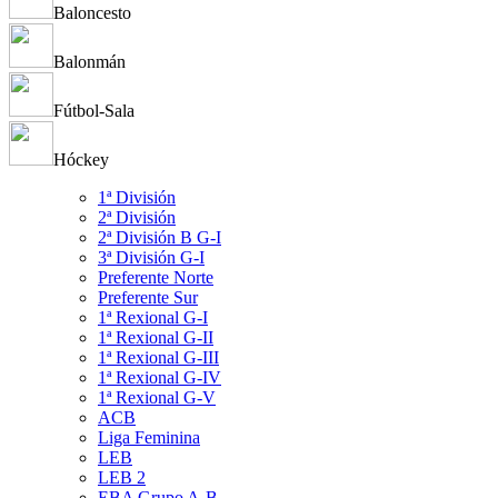
Baloncesto
Balonmán
Fútbol-Sala
Hóckey
1ª División
2ª División
2ª División B G-I
3ª División G-I
Preferente Norte
Preferente Sur
1ª Rexional G-I
1ª Rexional G-II
1ª Rexional G-III
1ª Rexional G-IV
1ª Rexional G-V
ACB
Liga Feminina
LEB
LEB 2
EBA Grupo A-B