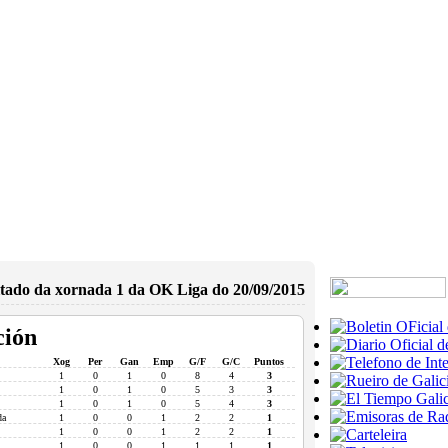
tado da xornada 1 da OK Liga do 20/09/2015
ción
Xog
Per
Gan
Emp
G/F
G/C
Puntos
1
0
1
0
8
4
3
1
0
1
0
5
3
3
1
0
1
0
5
4
3
da
1
0
0
1
2
2
1
1
0
0
1
2
2
1
1
0
0
1
1
1
1