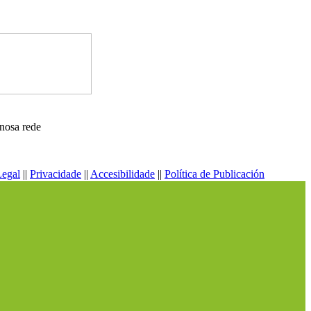
nosa rede
Legal
||
Privacidade
||
Accesibilidade
||
Política de Publicación