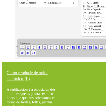
Shum G. Maestre
0
Coinasa Liceo
0
7 - C.H. Lloret
8 - Shum G. Maestre
9 - Reus Deportiu
10 - Igualada H.C.
11 - C.H. Caldes
12 - C.P. Vic
13 - Coinasa Liceo
14 - C.E. Vendrell
15 - E. Pas Alcoy
16 - C.P. Calafell
Xornada:
1
2
3
4
5
6
7
8
9
10
11
12
13
14
15
28
29
30
Como producir de xeito
ecolóxico (II)
A fertilización é a reposición dos
nutrintes que as plantas extraen
do solo, e que nos colectamos en
forma de froitas, follas, plantas,