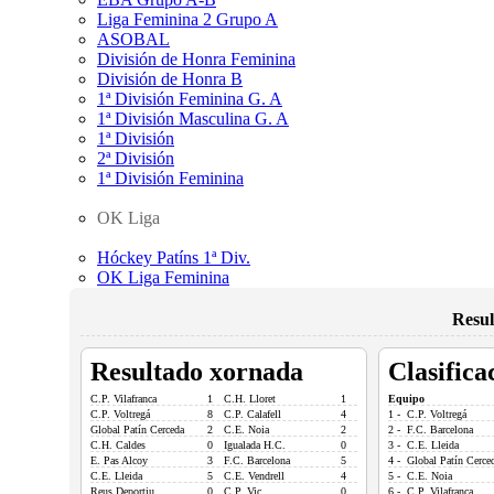
Liga Feminina 2 Grupo A
ASOBAL
División de Honra Feminina
División de Honra B
1ª División Feminina G. A
1ª División Masculina G. A
1ª División
2ª División
1ª División Feminina
OK Liga
Hóckey Patíns 1ª Div.
OK Liga Feminina
Resul
Resultado xornada
Clasifica
C.P. Vilafranca
1
C.H. Lloret
1
Equipo
C.P. Voltregá
8
C.P. Calafell
4
1 - C.P. Voltregá
Global Patín Cerceda
2
C.E. Noia
2
2 - F.C. Barcelona
C.H. Caldes
0
Igualada H.C.
0
3 - C.E. Lleida
E. Pas Alcoy
3
F.C. Barcelona
5
4 - Global Patín Cerce
C.E. Lleida
5
C.E. Vendrell
4
5 - C.E. Noia
Reus Deportiu
0
C.P. Vic
0
6 - C.P. Vilafranca