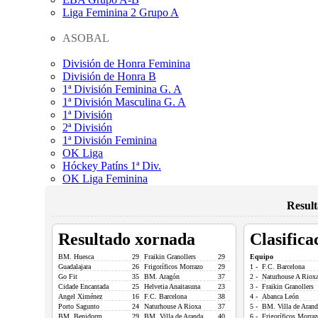
Liga Feminina 2 Grupo A
ASOBAL
División de Honra Feminina
División de Honra B
1ª División Feminina G. A
1ª División Masculina G. A
1ª División
2ª División
1ª División Feminina
OK Liga
Hóckey Patíns 1ª Div.
OK Liga Feminina
Resul
Resultado xornada
Clasifica
BM. Huesca
29
Fraikin Granollers
29
Equipo
Guadalajara
26
Frigoríficos Morrazo
29
1 - F.C. Barcelona
Go Fit
35
BM. Aragón
37
2 - Naturhouse A Riox
Cidade Encantada
25
Helvetia Anaitasuna
23
3 - Fraikin Granollers
Angel Ximénez
16
F.C. Barcelona
38
4 - Abanca León
Porto Sagunto
24
Naturhouse A Rioxa
37
5 - BM. Villa de Arand
BM. Benidorm
29
BM. Villa de Aranda
40
6 - Frigoríficos Morraz