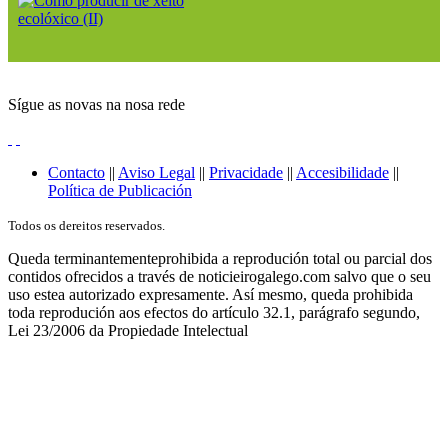
Sígue as novas na nosa rede
Contacto
||
Aviso Legal
||
Privacidade
||
Accesibilidade
||
Política de Publicación
Todos os dereitos reservados.
Queda terminantementeprohibida a reprodución total ou parcial dos
contidos ofrecidos a través de noticieirogalego.com salvo que o seu
uso estea autorizado expresamente. Así mesmo, queda prohibida
toda reprodución aos efectos do artículo 32.1, parágrafo segundo,
Lei 23/2006 da Propiedade Intelectual