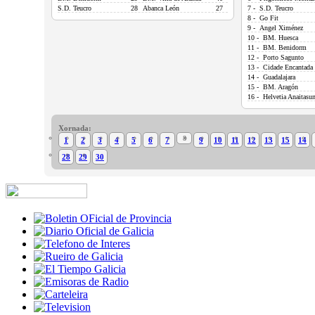
S.D. Teucro
28
Abanca León
27
7 - S.D. Teucro
8 - Go Fit
9 - Angel Ximénez
10 - BM. Huesca
11 - BM. Benidorm
12 - Porto Sagunto
13 - Cidade Encantada
14 - Guadalajara
15 - BM. Aragón
16 - Helvetia Anaitasu
Xornada:
8
1
2
3
4
5
6
7
9
10
11
12
13
15
14
28
29
30