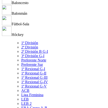
Baloncesto
Balonmán
Fútbol-Sala
Hóckey
1ª División
2ª División
2ª División B G-I
3ª División G-I
Preferente Norte
Preferente Sur
1ª Rexional G-I
1ª Rexional G-II
1ª Rexional G-III
1ª Rexional G-IV
1ª Rexional G-V
ACB
Liga Feminina
LEB
LEB 2
EBA Grupo A-B