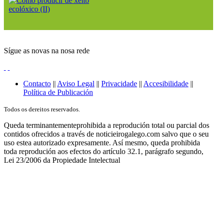
Sígue as novas na nosa rede
Contacto
||
Aviso Legal
||
Privacidade
||
Accesibilidade
||
Política de Publicación
Todos os dereitos reservados.
Queda terminantementeprohibida a reprodución total ou parcial dos
contidos ofrecidos a través de noticieirogalego.com salvo que o seu
uso estea autorizado expresamente. Así mesmo, queda prohibida
toda reprodución aos efectos do artículo 32.1, parágrafo segundo,
Lei 23/2006 da Propiedade Intelectual