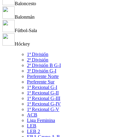
Baloncesto
Balonmán
Fútbol-Sala
Hóckey
1ª División
2ª División
2ª División B G-I
3ª División G-I
Preferente Norte
Preferente Sur
1ª Rexional G-I
1ª Rexional G-II
1ª Rexional G-III
1ª Rexional G-IV
1ª Rexional G-V
ACB
Liga Feminina
LEB
LEB 2
EBA Grupo A-B