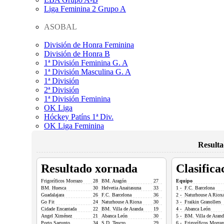
Liga Feminina 2 Grupo A
ASOBAL
División de Honra Feminina
División de Honra B
1ª División Feminina G. A
1ª División Masculina G. A
1ª División
2ª División
1ª División Feminina
OK Liga
Hóckey Patíns 1ª Div.
OK Liga Feminina
Result
Resultado xornada
Clasifica
Frigoríficos Morrazo
28
BM. Aragón
27
Equipo
BM. Huesca
30
Helvetia Anaitasuna
33
1 - F.C. Barcelona
Guadalajara
26
F.C. Barcelona
36
2 - Naturhouse A Riox
Go Fit
24
Naturhouse A Rioxa
30
3 - Fraikin Granollers
Cidade Encantada
22
BM. Villa de Aranda
19
4 - Abanca León
Angel Ximénez
21
Abanca León
30
5 - BM. Villa de Arand
Porto Sagunto
34
S.D. Teucro
29
6 - Frigoríficos Morraz