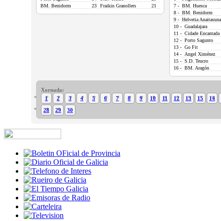
BM. Benidorm
23
Fraikin Granollers
21
7 - BM. Huesca
8 - BM. Benidorm
9 - Helvetia Anaitasuna
10 - Guadalajara
11 - Cidade Encantada
12 - Porto Sagunto
13 - Go Fit
14 - Angel Ximénez
15 - S.D. Teucro
16 - BM. Aragón
Xornada:
1
2
3
4
5
6
7
8
9
10
11
12
13
15
14
28
29
30