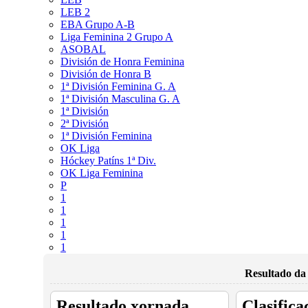
LEB 2
EBA Grupo A-B
Liga Feminina 2 Grupo A
ASOBAL
División de Honra Feminina
División de Honra B
1ª División Feminina G. A
1ª División Masculina G. A
1ª División
2ª División
1ª División Feminina
OK Liga
Hóckey Patíns 1ª Div.
OK Liga Feminina
P
1
1
1
1
1
Resultado da
Resultado xornada
Clasifica