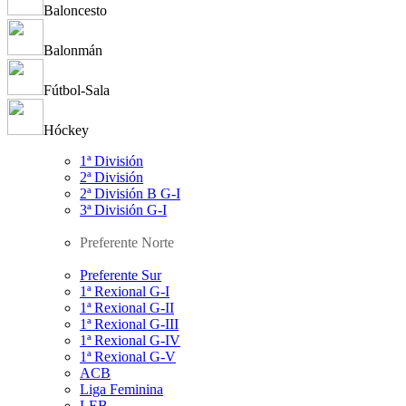
Baloncesto
Balonmán
Fútbol-Sala
Hóckey
1ª División
2ª División
2ª División B G-I
3ª División G-I
Preferente Norte
Preferente Sur
1ª Rexional G-I
1ª Rexional G-II
1ª Rexional G-III
1ª Rexional G-IV
1ª Rexional G-V
ACB
Liga Feminina
LEB