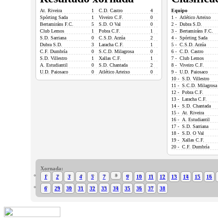
At. Riveira
1
C.D. Castro
4
Equipo
Spórting Sada
1
Viveiro C.F.
0
1 - Atlético Arteixo
Bertamiráns F.C.
5
S.D. O Val
0
2 - Dubra S.D.
Club Lemos
1
Pobra C.F.
1
3 - Bertamiráns F.C.
S.D. Sarriana
0
C.S.D. Arzúa
2
4 - Spórting Sada
Dubra S.D.
3
Laracha C.F.
1
5 - C.S.D. Arzúa
C.F. Dumbría
0
S.C.D. Milagrosa
0
6 - C.D. Castro
S.D. Villestro
1
Xallas C.F.
1
7 - Club Lemos
A. Estudiantil
0
S.D. Chantada
2
8 - Viveiro C.F.
U.D. Paiosaco
0
Atlético Arteixo
0
9 - U.D. Paiosaco
10 - S.D. Villestro
11 - S.C.D. Milagrosa
12 - Pobra C.F.
13 - Laracha C.F.
14 - S.D. Chantada
15 - At. Riveira
16 - A. Estudiantil
17 - S.D. Sarriana
18 - S.D. O Val
19 - Xallas C.F.
20 - C.F. Dumbría
Xornada:
8
1
2
3
4
5
7
9
10
11
12
13
14
15
16
6
29
30
31
32
33
34
35
36
37
38