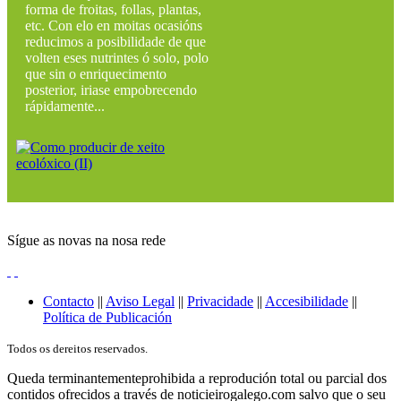
forma de froitas, follas, plantas,
etc. Con elo en moitas ocasións
reducimos a posibilidade de que
volten eses nutrintes ó solo, polo
que sin o enriquecimento
posterior, iriase empobrecendo
rápidamente...
Sígue as novas na nosa rede
Contacto
||
Aviso Legal
||
Privacidade
||
Accesibilidade
||
Política de Publicación
Todos os dereitos reservados.
Queda terminantementeprohibida a reprodución total ou parcial dos
contidos ofrecidos a través de noticieirogalego.com salvo que o seu