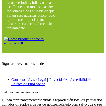
forma de froitas, follas, plantas,
etc. Con elo en moitas ocasións
reducimos a posibilidade de que
volten eses nutrintes ó solo, polo
que sin o enriquecimento
posterior, iriase empobrecendo
rápidamente...
Sígue as novas na nosa rede
Contacto
||
Aviso Legal
||
Privacidade
||
Accesibilidade
||
Política de Publicación
Todos os dereitos reservados.
Queda terminantementeprohibida a reprodución total ou parcial dos
contidos ofrecidos a través de noticieirogalego.com salvo que o seu