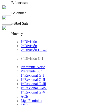
Baloncesto
Balonmán
Fútbol-Sala
Hóckey
1ª División
2ª División
2ª División B G-I
3ª División G-I
Preferente Norte
Preferente Sur
1ª Rexional G-I
1ª Rexional G-II
1ª Rexional G-III
1ª Rexional G-IV
1ª Rexional G-V
ACB
Liga Feminina
LEB