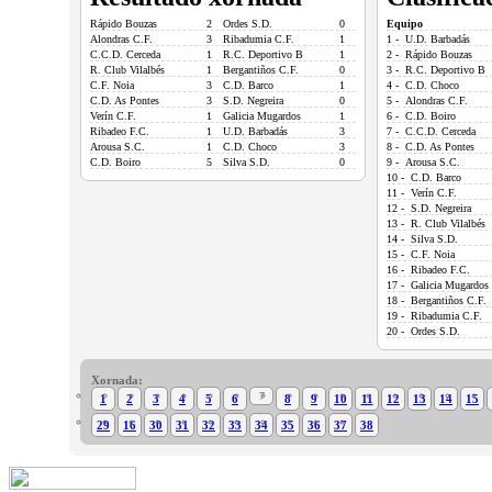
Rápido Bouzas
2
Ordes S.D.
0
Equipo
Alondras C.F.
3
Ribadumia C.F.
1
1 - U.D. Barbadás
C.C.D. Cerceda
1
R.C. Deportivo B
1
2 - Rápido Bouzas
R. Club Vilalbés
1
Bergantiños C.F.
0
3 - R.C. Deportivo B
C.F. Noia
3
C.D. Barco
1
4 - C.D. Choco
C.D. As Pontes
3
S.D. Negreira
0
5 - Alondras C.F.
Verín C.F.
1
Galicia Mugardos
1
6 - C.D. Boiro
Ribadeo F.C.
1
U.D. Barbadás
3
7 - C.C.D. Cerceda
Arousa S.C.
1
C.D. Choco
3
8 - C.D. As Pontes
C.D. Boiro
5
Silva S.D.
0
9 - Arousa S.C.
10 - C.D. Barco
11 - Verín C.F.
12 - S.D. Negreira
13 - R. Club Vilalbés
14 - Silva S.D.
15 - C.F. Noia
16 - Ribadeo F.C.
17 - Galicia Mugardos
18 - Bergantiños C.F.
19 - Ribadumia C.F.
20 - Ordes S.D.
Xornada:
7
1
2
3
4
5
6
8
9
10
11
12
13
14
15
29
16
30
31
32
33
34
35
36
37
38