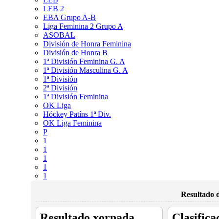
LEB 2
EBA Grupo A-B
Liga Feminina 2 Grupo A
ASOBAL
División de Honra Feminina
División de Honra B
1ª División Feminina G. A
1ª División Masculina G. A
1ª División
2ª División
1ª División Feminina
OK Liga
Hóckey Patíns 1ª Div.
OK Liga Feminina
P
1
1
1
1
1
Resultado d
Resultado xornada
Clasifica