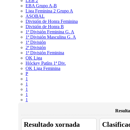
LEB 2
EBA Grupo A-B
Liga Feminina 2 Grupo A
ASOBAL
División de Honra Feminina
División de Honra B
1ª División Feminina G. A
1ª División Masculina G. A
1ª División
2ª División
1ª División Feminina
OK Liga
Hóckey Patíns 1ª Div.
OK Liga Feminina
P
1
1
1
1
1
Resulta
Resultado xornada
Clasifica