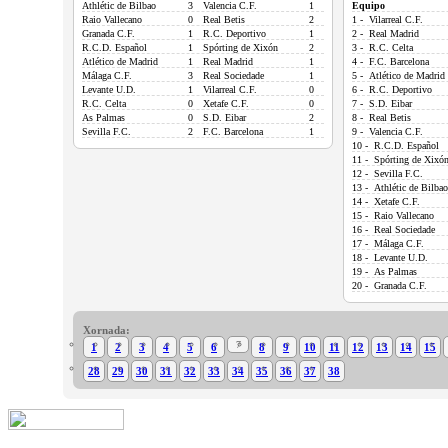
Athlétic de Bilbao
3
Valencia C.F.
1
Equipo
Raio Vallecano
0
Real Betis
2
1 - Vilarreal C.F.
Granada C.F.
1
R.C. Deportivo
1
2 - Real Madrid
R.C.D. Español
1
Spórting de Xixón
2
3 - R.C. Celta
Atlético de Madrid
1
Real Madrid
1
4 - F.C. Barcelona
Málaga C.F.
3
Real Sociedade
1
5 - Atlético de Madrid
Levante U.D.
1
Vilarreal C.F.
0
6 - R.C. Deportivo
R.C. Celta
0
Xetafe C.F.
0
7 - S.D. Eibar
As Palmas
0
S.D. Eibar
2
8 - Real Betis
Sevilla F.C.
2
F.C. Barcelona
1
9 - Valencia C.F.
10 - R.C.D. Español
11 - Spórting de Xixó
12 - Sevilla F.C.
13 - Athlétic de Bilbao
14 - Xetafe C.F.
15 - Raio Vallecano
16 - Real Sociedade
17 - Málaga C.F.
18 - Levante U.D.
19 - As Palmas
20 - Granada C.F.
Xornada:
7
1
2
3
4
5
6
8
9
10
11
12
13
14
15
28
29
30
31
32
33
34
35
36
37
38