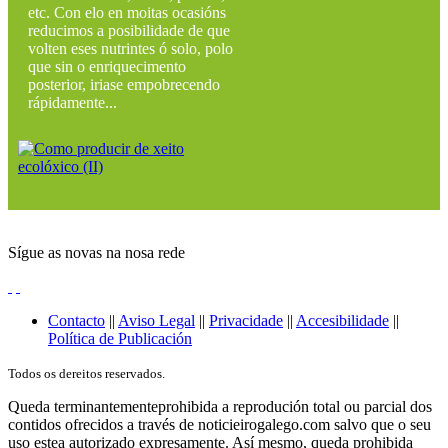
etc. Con elo en moitas ocasións
reducimos a posibilidade de que
volten eses nutrintes ó solo, polo
que sin o enriquecimento
posterior, iriase empobrecendo
rápidamente...
Sígue as novas na nosa rede
Contacto
||
Aviso Legal
||
Privacidade
||
Accesibilidade
||
Política de Publicación
Todos os dereitos reservados.
Queda terminantementeprohibida a reprodución total ou parcial dos
contidos ofrecidos a través de noticieirogalego.com salvo que o seu
uso estea autorizado expresamente. Así mesmo, queda prohibida