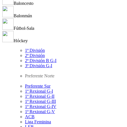
Baloncesto
Balonmán
Fútbol-Sala
Hóckey
1ª División
2ª División
2ª División B G-I
3ª División G-I
Preferente Norte
Preferente Sur
1ª Rexional G-I
1ª Rexional G-II
1ª Rexional G-III
1ª Rexional G-IV
1ª Rexional G-V
ACB
Liga Feminina
LEB