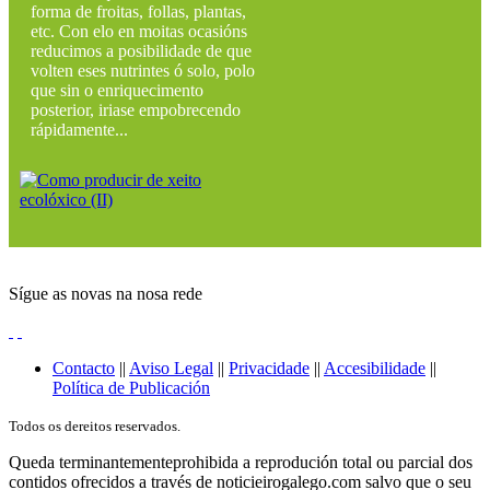
forma de froitas, follas, plantas,
etc. Con elo en moitas ocasións
reducimos a posibilidade de que
volten eses nutrintes ó solo, polo
que sin o enriquecimento
posterior, iriase empobrecendo
rápidamente...
Sígue as novas na nosa rede
Contacto
||
Aviso Legal
||
Privacidade
||
Accesibilidade
||
Política de Publicación
Todos os dereitos reservados.
Queda terminantementeprohibida a reprodución total ou parcial dos
contidos ofrecidos a través de noticieirogalego.com salvo que o seu