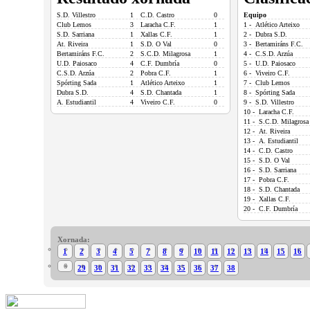
S.D. Villestro
1
C.D. Castro
0
Equipo
Club Lemos
3
Laracha C.F.
1
1 - Atlético Arteixo
S.D. Sarriana
1
Xallas C.F.
1
2 - Dubra S.D.
At. Riveira
1
S.D. O Val
0
3 - Bertamiráns F.C.
Bertamiráns F.C.
2
S.C.D. Milagrosa
1
4 - C.S.D. Arzúa
U.D. Paiosaco
4
C.F. Dumbría
0
5 - U.D. Paiosaco
C.S.D. Arzúa
2
Pobra C.F.
1
6 - Viveiro C.F.
Spórting Sada
1
Atlético Arteixo
1
7 - Club Lemos
Dubra S.D.
4
S.D. Chantada
1
8 - Spórting Sada
A. Estudiantil
4
Viveiro C.F.
0
9 - S.D. Villestro
10 - Laracha C.F.
11 - S.C.D. Milagrosa
12 - At. Riveira
13 - A. Estudiantil
14 - C.D. Castro
15 - S.D. O Val
16 - S.D. Sarriana
17 - Pobra C.F.
18 - S.D. Chantada
19 - Xallas C.F.
20 - C.F. Dumbría
Xornada:
1
2
3
4
5
7
8
9
10
11
12
13
14
15
16
6
29
30
31
32
33
34
35
36
37
38