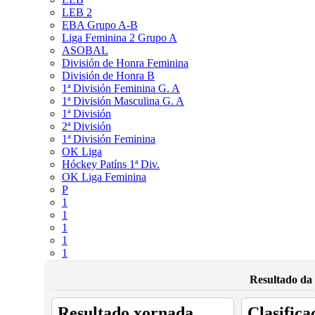
LEB 2
EBA Grupo A-B
Liga Feminina 2 Grupo A
ASOBAL
División de Honra Feminina
División de Honra B
1ª División Feminina G. A
1ª División Masculina G. A
1ª División
2ª División
1ª División Feminina
OK Liga
Hóckey Patíns 1ª Div.
OK Liga Feminina
P
1
1
1
1
1
Resultado da 
Resultado xornada
Clasifica