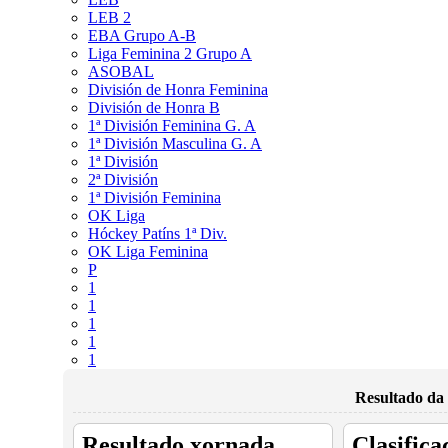
LEB 2
EBA Grupo A-B
Liga Feminina 2 Grupo A
ASOBAL
División de Honra Feminina
División de Honra B
1ª División Feminina G. A
1ª División Masculina G. A
1ª División
2ª División
1ª División Feminina
OK Liga
Hóckey Patíns 1ª Div.
OK Liga Feminina
P
1
1
1
1
1
Resultado da 
Resultado xornada
Clasifica