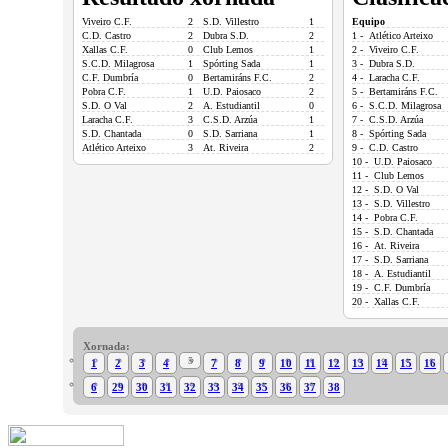
Viveiro C.F.
2
S.D. Villestro
1
Equipo
C.D. Castro
2
Dubra S.D.
2
1 - Atlético Arteixo
Xallas C.F.
0
Club Lemos
1
2 - Viveiro C.F.
S.C.D. Milagrosa
1
Spórting Sada
1
3 - Dubra S.D.
C.F. Dumbría
0
Bertamiráns F.C.
2
4 - Laracha C.F.
Pobra C.F.
1
U.D. Paiosaco
2
5 - Bertamiráns F.C.
S.D. O Val
2
A. Estudiantil
0
6 - S.C.D. Milagrosa
Laracha C.F.
3
C.S.D. Arzúa
1
7 - C.S.D. Arzúa
S.D. Chantada
0
S.D. Sarriana
1
8 - Spórting Sada
Atlético Arteixo
3
At. Riveira
2
9 - C.D. Castro
10 - U.D. Paiosaco
11 - Club Lemos
12 - S.D. O Val
13 - S.D. Villestro
14 - Pobra C.F.
15 - S.D. Chantada
16 - At. Riveira
17 - S.D. Sarriana
18 - A. Estudiantil
19 - C.F. Dumbría
20 - Xallas C.F.
Xornada:
5
1
2
3
4
7
8
9
10
11
12
13
14
15
16
6
29
30
31
32
33
34
35
36
37
38