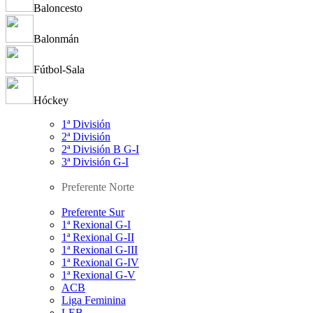
Baloncesto
Balonmán
Fútbol-Sala
Hóckey
1ª División
2ª División
2ª División B G-I
3ª División G-I
Preferente Norte
Preferente Sur
1ª Rexional G-I
1ª Rexional G-II
1ª Rexional G-III
1ª Rexional G-IV
1ª Rexional G-V
ACB
Liga Feminina
LEB