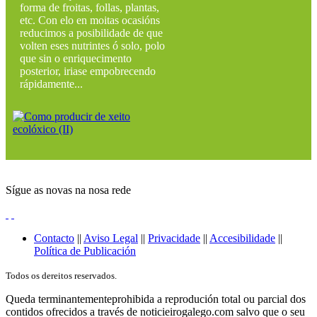
forma de froitas, follas, plantas,
etc. Con elo en moitas ocasións
reducimos a posibilidade de que
volten eses nutrintes ó solo, polo
que sin o enriquecimento
posterior, iriase empobrecendo
rápidamente...
Sígue as novas na nosa rede
Contacto
||
Aviso Legal
||
Privacidade
||
Accesibilidade
||
Política de Publicación
Todos os dereitos reservados.
Queda terminantementeprohibida a reprodución total ou parcial dos
contidos ofrecidos a través de noticieirogalego.com salvo que o seu