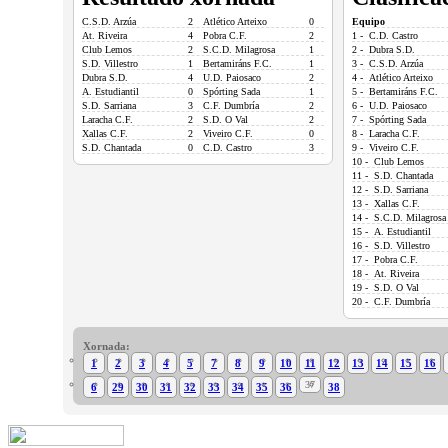
C.S.D. Arzúa
2
Atlético Arteixo
0
Equipo
At. Riveira
4
Pobra C.F.
2
1 - C.D. Castro
Club Lemos
2
S.C.D. Milagrosa
1
2 - Dubra S.D.
S.D. Villestro
1
Bertamiráns F.C.
1
3 - C.S.D. Arzúa
Dubra S.D.
4
U.D. Paiosaco
2
4 - Atlético Arteixo
A. Estudiantil
0
Spórting Sada
1
5 - Bertamiráns F.C.
S.D. Sarriana
3
C.F. Dumbría
2
6 - U.D. Paiosaco
Laracha C.F.
2
S.D. O Val
2
7 - Spórting Sada
Xallas C.F.
2
Viveiro C.F.
0
8 - Laracha C.F.
S.D. Chantada
0
C.D. Castro
3
9 - Viveiro C.F.
10 - Club Lemos
11 - S.D. Chantada
12 - S.D. Sarriana
13 - Xallas C.F.
14 - S.C.D. Milagrosa
15 - A. Estudiantil
16 - S.D. Villestro
17 - Pobra C.F.
18 - At. Riveira
19 - S.D. O Val
20 - C.F. Dumbría
Xornada:
1
2
3
4
5
7
8
9
10
11
12
13
14
15
16
37
6
29
30
31
32
33
34
35
36
38