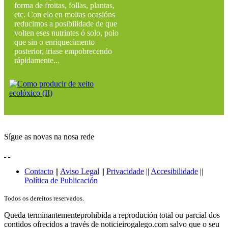
forma de froitas, follas, plantas,
etc. Con elo en moitas ocasións
reducimos a posibilidade de que
volten eses nutrintes ó solo, polo
que sin o enriquecimento
posterior, iriase empobrecendo
rápidamente...
Sígue as novas na nosa rede
Contacto
||
Aviso Legal
||
Privacidade
||
Accesibilidade
||
Política de Publicación
Todos os dereitos reservados.
Queda terminantementeprohibida a reprodución total ou parcial dos
contidos ofrecidos a través de noticieirogalego.com salvo que o seu