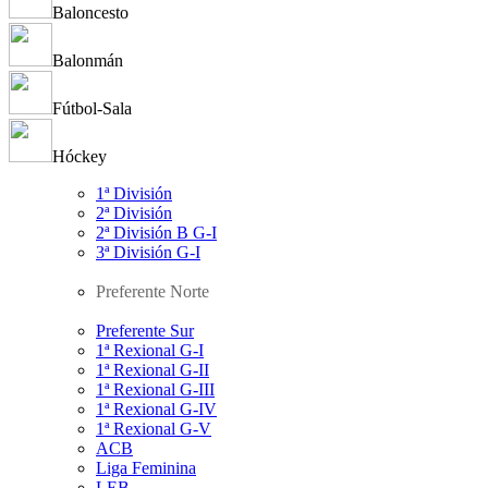
Baloncesto
Balonmán
Fútbol-Sala
Hóckey
1ª División
2ª División
2ª División B G-I
3ª División G-I
Preferente Norte
Preferente Sur
1ª Rexional G-I
1ª Rexional G-II
1ª Rexional G-III
1ª Rexional G-IV
1ª Rexional G-V
ACB
Liga Feminina
LEB