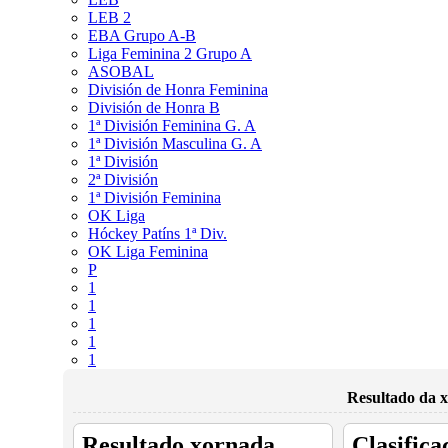
LEB 2
EBA Grupo A-B
Liga Feminina 2 Grupo A
ASOBAL
División de Honra Feminina
División de Honra B
1ª División Feminina G. A
1ª División Masculina G. A
1ª División
2ª División
1ª División Feminina
OK Liga
Hóckey Patíns 1ª Div.
OK Liga Feminina
P
1
1
1
1
1
Resultado da x
Resultado xornada
Clasifica