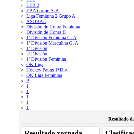
LEB 2
EBA Grupo A-B
Liga Feminina 2 Grupo A
ASOBAL
División de Honra Feminina
División de Honra B
1ª División Feminina G. A
1ª División Masculina G. A
1ª División
2ª División
1ª División Feminina
OK Liga
Hóckey Patíns 1ª Div.
OK Liga Feminina
P
1
1
1
1
1
Resultado da
Resultado xornada
Clasifica