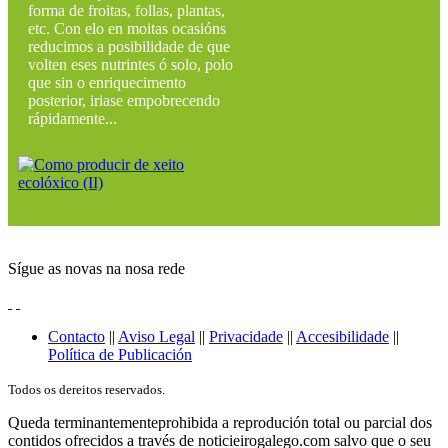
forma de froitas, follas, plantas,
etc. Con elo en moitas ocasións
reducimos a posibilidade de que
volten eses nutrintes ó solo, polo
que sin o enriquecimento
posterior, iriase empobrecendo
rápidamente...
Sígue as novas na nosa rede
Contacto
||
Aviso Legal
||
Privacidade
||
Accesibilidade
||
Política de Publicación
Todos os dereitos reservados.
Queda terminantementeprohibida a reprodución total ou parcial dos
contidos ofrecidos a través de noticieirogalego.com salvo que o seu