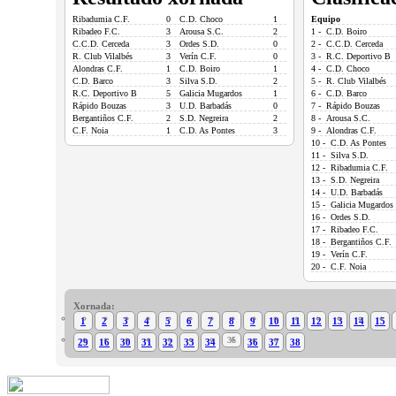
Ribadumia C.F.
0
C.D. Choco
1
Equipo
Ribadeo F.C.
3
Arousa S.C.
2
1 - C.D. Boiro
C.C.D. Cerceda
3
Ordes S.D.
0
2 - C.C.D. Cerceda
R. Club Vilalbés
3
Verín C.F.
0
3 - R.C. Deportivo B
Alondras C.F.
1
C.D. Boiro
1
4 - C.D. Choco
C.D. Barco
3
Silva S.D.
2
5 - R. Club Vilalbés
R.C. Deportivo B
5
Galicia Mugardos
1
6 - C.D. Barco
Rápido Bouzas
3
U.D. Barbadás
0
7 - Rápido Bouzas
Bergantiños C.F.
2
S.D. Negreira
2
8 - Arousa S.C.
C.F. Noia
1
C.D. As Pontes
3
9 - Alondras C.F.
10 - C.D. As Pontes
11 - Silva S.D.
12 - Ribadumia C.F.
13 - S.D. Negreira
14 - U.D. Barbadás
15 - Galicia Mugardos
16 - Ordes S.D.
17 - Ribadeo F.C.
18 - Bergantiños C.F.
19 - Verín C.F.
20 - C.F. Noia
Xornada:
1
2
3
4
5
6
7
8
9
10
11
12
13
14
15
35
29
16
30
31
32
33
34
36
37
38