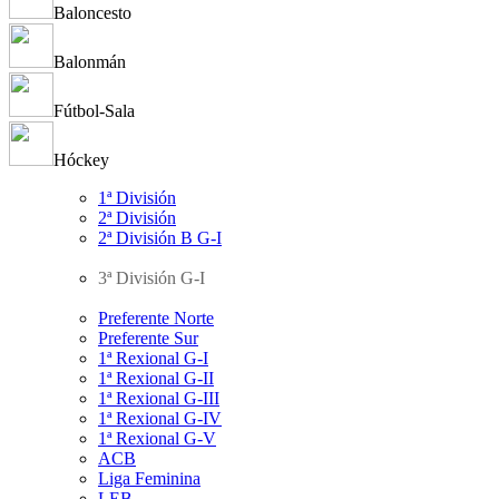
Baloncesto
Balonmán
Fútbol-Sala
Hóckey
1ª División
2ª División
2ª División B G-I
3ª División G-I
Preferente Norte
Preferente Sur
1ª Rexional G-I
1ª Rexional G-II
1ª Rexional G-III
1ª Rexional G-IV
1ª Rexional G-V
ACB
Liga Feminina
LEB