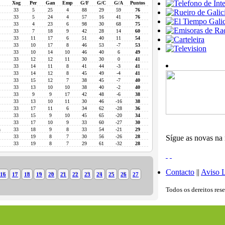
Xog
Per
Gan
Emp
G/F
G/C
G/A
Puntos
33
5
25
4
88
29
59
76
33
5
24
4
57
16
41
76
33
4
23
6
98
30
68
75
33
7
18
9
42
28
14
60
33
11
17
6
51
40
11
54
33
10
17
8
46
53
-7
53
33
10
14
10
46
40
6
49
33
12
12
11
30
30
0
41
33
14
11
8
41
44
-3
41
33
14
12
8
45
49
-4
41
33
15
12
7
38
45
-7
40
33
13
10
10
38
40
-2
40
33
9
9
17
42
48
-6
38
33
13
10
11
30
46
-16
38
33
17
11
6
34
62
-28
36
33
15
9
10
45
65
-20
34
33
17
10
9
33
60
-27
30
n
33
18
9
8
33
54
-21
29
33
19
8
7
30
56
-26
28
Sígue as novas na 
33
19
8
7
29
61
-32
28
Contacto
||
Aviso 
16
17
18
19
20
21
22
23
24
25
26
27
Todos os dereitos res