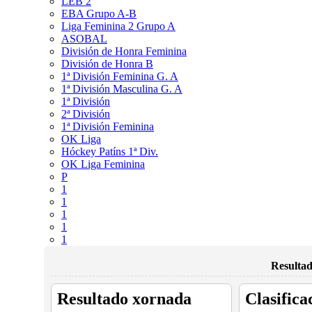
LEB 2
EBA Grupo A-B
Liga Feminina 2 Grupo A
ASOBAL
División de Honra Feminina
División de Honra B
1ª División Feminina G. A
1ª División Masculina G. A
1ª División
2ª División
1ª División Feminina
OK Liga
Hóckey Patíns 1ª Div.
OK Liga Feminina
P
1
1
1
1
1
Resultad
Resultado xornada
Clasifica