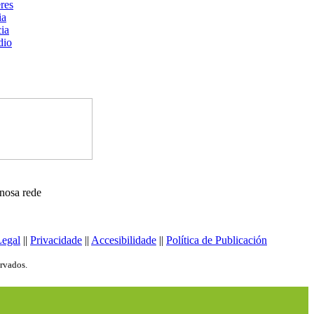
nosa rede
Legal
||
Privacidade
||
Accesibilidade
||
Política de Publicación
ervados.