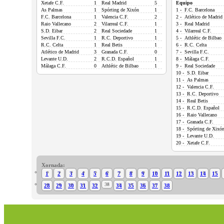
Xetafe C.F.
1
Real Madrid
5
Equipo
As Palmas
1
Spórting de Xixón
1
1 - F.C. Barcelona
F.C. Barcelona
1
Valencia C.F.
2
2 - Atlético de Madrid
Raio Vallecano
2
Vilarreal C.F.
1
3 - Real Madrid
S.D. Eibar
2
Real Sociedade
1
4 - Vilarreal C.F.
Sevilla F.C.
1
R.C. Deportivo
1
5 - Athlétic de Bilbao
R.C. Celta
1
Real Betis
1
6 - R.C. Celta
Atlético de Madrid
3
Granada C.F.
0
7 - Sevilla F.C.
Levante U.D.
2
R.C.D. Español
1
8 - Málaga C.F.
Málaga C.F.
0
Athlétic de Bilbao
1
9 - Real Sociedade
10 - S.D. Eibar
11 - As Palmas
12 - Valencia C.F.
13 - R.C. Deportivo
14 - Real Betis
15 - R.C.D. Español
16 - Raio Vallecano
17 - Granada C.F.
18 - Spórting de Xixó
19 - Levante U.D.
20 - Xetafe C.F.
Xornada:
1
2
3
4
5
6
7
8
9
10
11
12
13
14
15
33
28
29
30
31
32
34
35
36
37
38