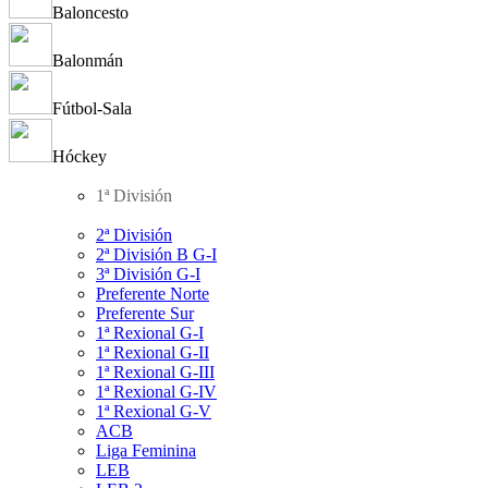
Baloncesto
Balonmán
Fútbol-Sala
Hóckey
1ª División
2ª División
2ª División B G-I
3ª División G-I
Preferente Norte
Preferente Sur
1ª Rexional G-I
1ª Rexional G-II
1ª Rexional G-III
1ª Rexional G-IV
1ª Rexional G-V
ACB
Liga Feminina
LEB