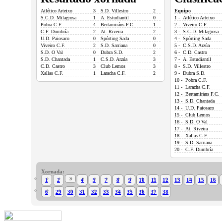
Atlético Arteixo
3
S.D. Villestro
2
Equipo
S.C.D. Milagrosa
1
A. Estudiantil
0
1 - Atlético Arteixo
Pobra C.F.
4
Bertamiráns F.C.
1
2 - Viveiro C.F.
C.F. Dumbría
2
At. Riveira
2
3 - S.C.D. Milagrosa
U.D. Paiosaco
0
Spórting Sada
0
4 - Spórting Sada
Viveiro C.F.
2
S.D. Sarriana
0
5 - C.S.D. Arzúa
S.D. O Val
0
Dubra S.D.
2
6 - C.D. Castro
S.D. Chantada
1
C.S.D. Arzúa
3
7 - A. Estudiantil
C.D. Castro
3
Club Lemos
3
8 - S.D. Villestro
Xallas C.F.
1
Laracha C.F.
2
9 - Dubra S.D.
10 - Pobra C.F.
11 - Laracha C.F.
12 - Bertamiráns F.C.
13 - S.D. Chantada
14 - U.D. Paiosaco
15 - Club Lemos
16 - S.D. O Val
17 - At. Riveira
18 - Xallas C.F.
19 - S.D. Sarriana
20 - C.F. Dumbría
Xornada:
3
1
2
4
5
7
8
9
10
11
12
13
14
15
16
6
29
30
31
32
33
34
35
36
37
38