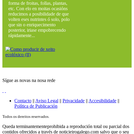
forma de froitas, follas, plantas,
etc. Con elo en moitas ocasións
reducimos a posibilidade de que
volten eses nutrintes ó solo, polo
que sin o enriquecimento
posterior, iriase empobrecendo
rápidamente...
Sígue as novas na nosa rede
Contacto
||
Aviso Legal
||
Privacidade
||
Accesibilidade
||
Política de Publicación
Todos os dereitos reservados.
Queda terminantementeprohibida a reprodución total ou parcial dos
contidos ofrecidos a través de noticieirogalego.com salvo que o seu