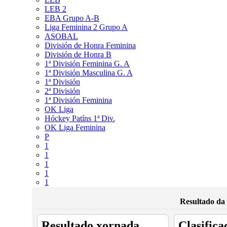
LEB 2
EBA Grupo A-B
Liga Feminina 2 Grupo A
ASOBAL
División de Honra Feminina
División de Honra B
1ª División Feminina G. A
1ª División Masculina G. A
1ª División
2ª División
1ª División Feminina
OK Liga
Hóckey Patíns 1ª Div.
OK Liga Feminina
P
1
1
1
1
1
Resultado da 
Resultado xornada
Clasifica