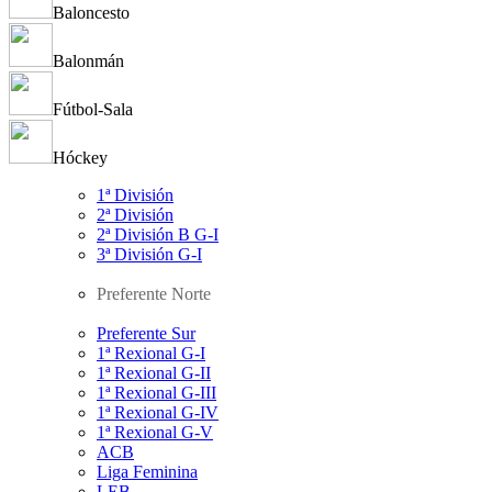
Baloncesto
Balonmán
Fútbol-Sala
Hóckey
1ª División
2ª División
2ª División B G-I
3ª División G-I
Preferente Norte
Preferente Sur
1ª Rexional G-I
1ª Rexional G-II
1ª Rexional G-III
1ª Rexional G-IV
1ª Rexional G-V
ACB
Liga Feminina
LEB