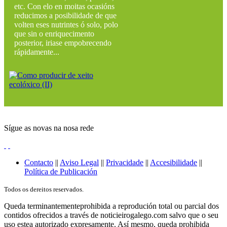
etc. Con elo en moitas ocasións
reducimos a posibilidade de que
volten eses nutrintes ó solo, polo
que sin o enriquecimento
posterior, iriase empobrecendo
rápidamente...
Sígue as novas na nosa rede
Contacto
||
Aviso Legal
||
Privacidade
||
Accesibilidade
||
Política de Publicación
Todos os dereitos reservados.
Queda terminantementeprohibida a reprodución total ou parcial dos
contidos ofrecidos a través de noticieirogalego.com salvo que o seu
uso estea autorizado expresamente. Así mesmo, queda prohibida