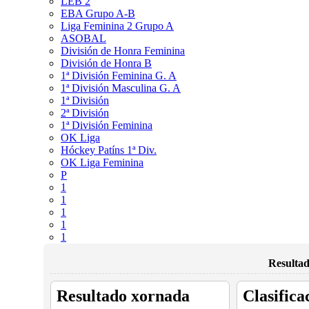
LEB 2
EBA Grupo A-B
Liga Feminina 2 Grupo A
ASOBAL
División de Honra Feminina
División de Honra B
1ª División Feminina G. A
1ª División Masculina G. A
1ª División
2ª División
1ª División Feminina
OK Liga
Hóckey Patíns 1ª Div.
OK Liga Feminina
P
1
1
1
1
1
Resultad
Resultado xornada
Clasifica