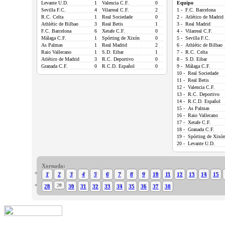
Levante U.D.
1
Valencia C.F.
0
Equipo
Sevilla F.C.
4
Vilarreal C.F.
2
1 - F.C. Barcelona
R.C. Celta
1
Real Sociedade
0
2 - Atlético de Madrid
Athlétic de Bilbao
3
Real Betis
1
3 - Real Madrid
F.C. Barcelona
6
Xetafe C.F.
0
4 - Vilarreal C.F.
Málaga C.F.
1
Spórting de Xixón
0
5 - Sevilla F.C.
As Palmas
1
Real Madrid
2
6 - Athlétic de Bilbao
Raio Vallecano
1
S.D. Eibar
1
7 - R.C. Celta
Atlético de Madrid
3
R.C. Deportivo
0
8 - S.D. Eibar
Granada C.F.
0
R.C.D. Español
0
9 - Málaga C.F.
10 - Real Sociedade
11 - Real Betis
12 - Valencia C.F.
13 - R.C. Deportivo
14 - R.C.D. Español
15 - As Palmas
16 - Raio Vallecano
17 - Xetafe C.F.
18 - Granada C.F.
19 - Spórting de Xixó
20 - Levante U.D.
Xornada:
1
2
3
4
5
6
7
8
9
10
11
12
13
14
15
29
28
30
31
32
33
34
35
36
37
38