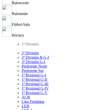
Baloncesto
Balonmán
Fútbol-Sala
Hóckey
1ª División
2ª División
2ª División B G-I
3ª División G-I
Preferente Norte
Preferente Sur
1ª Rexional G-I
1ª Rexional G-II
1ª Rexional G-III
1ª Rexional G-IV
1ª Rexional G-V
ACB
Liga Feminina
LEB