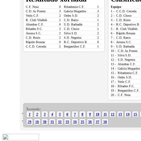
C.F. Noia
0
Ribadumia C.F.
1
Equipo
C.D. As Pontes
3
Galicia Mugardos
3
1 - C.C.D. Cerceda
Verín C.F.
2
Ordes S.D.
2
2 - C.D. Choco
R. Club Vilalbés
2
C.D. Barco
1
3 - C.D. Boiro
Alondras C.F.
0
U.D. Barbadás
2
4 - R.C. Deportivo B
Ribadeo F.C.
3
C.D. Choco
1
5 - R. Club Vilalbés
Arousa S.C.
2
Silva S.D.
2
6 - Rápido Bouzas
C.D. Boiro
2
S.D. Negreira
2
7 - C.D. Barco
Rápido Bouzas
0
R.C. Deportivo B
0
8 - Arousa S.C.
C.C.D. Cerceda
2
Bergantiños C.F.
1
9 - U.D. Barbadás
10 - C.D. As Pontes
11 - Silva S.D.
12 - S.D. Negreira
13 - Alondras C.F.
14 - Galicia Mugardos
15 - Ribadumia C.F.
16 - Ordes S.D.
17 - Verín C.F.
18 - Ribadeo F.C.
19 - Bergantiños C.F.
20 - C.F. Noia
Xornada:
1
2
3
4
5
6
7
8
9
10
11
12
13
14
15
29
16
30
31
32
33
34
35
36
37
38