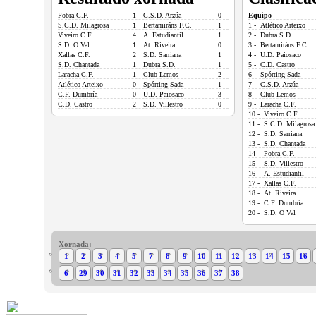
Pobra C.F.
1
C.S.D. Arzúa
0
Equipo
S.C.D. Milagrosa
1
Bertamiráns F.C.
1
1 - Atlético Arteixo
Viveiro C.F.
4
A. Estudiantil
1
2 - Dubra S.D.
S.D. O Val
1
At. Riveira
0
3 - Bertamiráns F.C.
Xallas C.F.
2
S.D. Sarriana
1
4 - U.D. Paiosaco
S.D. Chantada
1
Dubra S.D.
1
5 - C.D. Castro
Laracha C.F.
1
Club Lemos
2
6 - Spórting Sada
Atlético Arteixo
0
Spórting Sada
1
7 - C.S.D. Arzúa
C.F. Dumbría
0
U.D. Paiosaco
3
8 - Club Lemos
C.D. Castro
2
S.D. Villestro
0
9 - Laracha C.F.
10 - Viveiro C.F.
11 - S.C.D. Milagrosa
12 - S.D. Sarriana
13 - S.D. Chantada
14 - Pobra C.F.
15 - S.D. Villestro
16 - A. Estudiantil
17 - Xallas C.F.
18 - At. Riveira
19 - C.F. Dumbría
20 - S.D. O Val
Xornada:
1
2
3
4
5
7
8
9
10
11
12
13
14
15
16
6
29
30
31
32
33
34
35
36
37
38