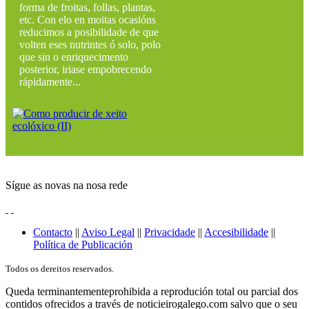
forma de froitas, follas, plantas,
etc. Con elo en moitas ocasións
reducimos a posibilidade de que
volten eses nutrintes ó solo, polo
que sin o enriquecimento
posterior, iriase empobrecendo
rápidamente...
Sígue as novas na nosa rede
Contacto
||
Aviso Legal
||
Privacidade
||
Accesibilidade
||
Política de Publicación
Todos os dereitos reservados.
Queda terminantementeprohibida a reprodución total ou parcial dos
contidos ofrecidos a través de noticieirogalego.com salvo que o seu