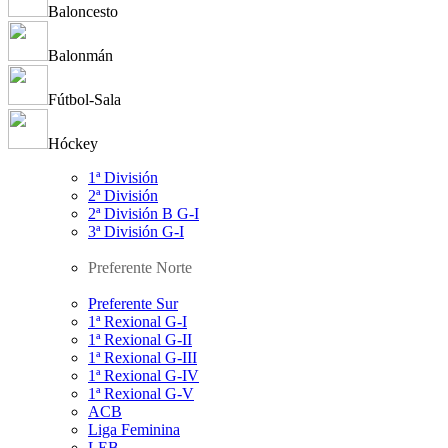
Baloncesto
Balonmán
Fútbol-Sala
Hóckey
1ª División
2ª División
2ª División B G-I
3ª División G-I
Preferente Norte
Preferente Sur
1ª Rexional G-I
1ª Rexional G-II
1ª Rexional G-III
1ª Rexional G-IV
1ª Rexional G-V
ACB
Liga Feminina
LEB