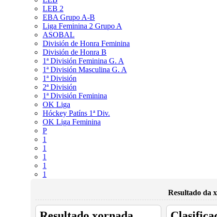
LEB 2
EBA Grupo A-B
Liga Feminina 2 Grupo A
ASOBAL
División de Honra Feminina
División de Honra B
1ª División Feminina G. A
1ª División Masculina G. A
1ª División
2ª División
1ª División Feminina
OK Liga
Hóckey Patíns 1ª Div.
OK Liga Feminina
P
1
1
1
1
1
Resultado da x
Resultado xornada
Clasifica