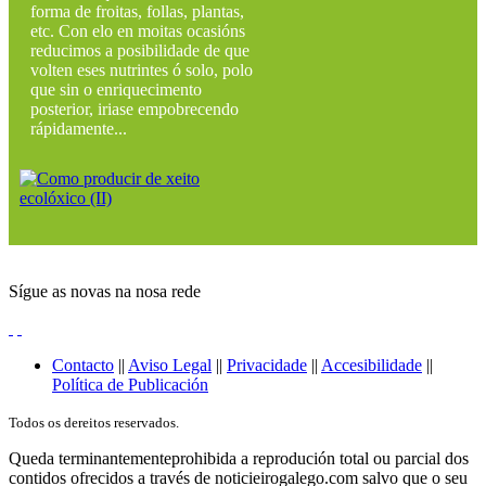
forma de froitas, follas, plantas,
etc. Con elo en moitas ocasións
reducimos a posibilidade de que
volten eses nutrintes ó solo, polo
que sin o enriquecimento
posterior, iriase empobrecendo
rápidamente...
Sígue as novas na nosa rede
Contacto
||
Aviso Legal
||
Privacidade
||
Accesibilidade
||
Política de Publicación
Todos os dereitos reservados.
Queda terminantementeprohibida a reprodución total ou parcial dos
contidos ofrecidos a través de noticieirogalego.com salvo que o seu