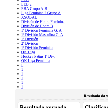
LEB 2
EBA Grupo A-B
Liga Feminina 2 Grupo A
ASOBAL
División de Honra Feminina
División de Honra B
1ª División Feminina G. A
1ª División Masculina G. A
1ª División
2ª División
1ª División Feminina
OK Liga
Hóckey Patíns 1ª Div.
OK Liga Feminina
P
1
1
1
1
1
Resultado da x
Resultado xornada
Clasifica