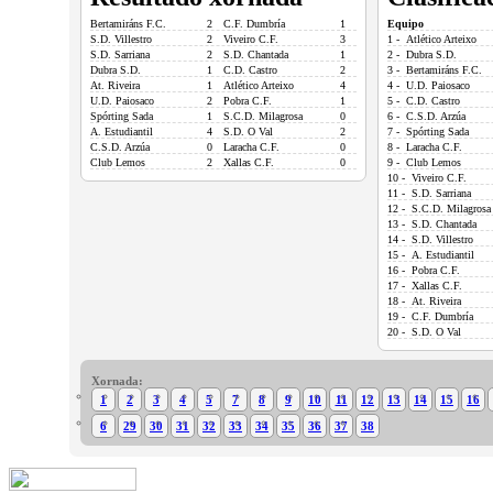
Bertamiráns F.C.
2
C.F. Dumbría
1
Equipo
S.D. Villestro
2
Viveiro C.F.
3
1 - Atlético Arteixo
S.D. Sarriana
2
S.D. Chantada
1
2 - Dubra S.D.
Dubra S.D.
1
C.D. Castro
2
3 - Bertamiráns F.C.
At. Riveira
1
Atlético Arteixo
4
4 - U.D. Paiosaco
U.D. Paiosaco
2
Pobra C.F.
1
5 - C.D. Castro
Spórting Sada
1
S.C.D. Milagrosa
0
6 - C.S.D. Arzúa
A. Estudiantil
4
S.D. O Val
2
7 - Spórting Sada
C.S.D. Arzúa
0
Laracha C.F.
0
8 - Laracha C.F.
Club Lemos
2
Xallas C.F.
0
9 - Club Lemos
10 - Viveiro C.F.
11 - S.D. Sarriana
12 - S.C.D. Milagrosa
13 - S.D. Chantada
14 - S.D. Villestro
15 - A. Estudiantil
16 - Pobra C.F.
17 - Xallas C.F.
18 - At. Riveira
19 - C.F. Dumbría
20 - S.D. O Val
Xornada:
1
2
3
4
5
7
8
9
10
11
12
13
14
15
16
6
29
30
31
32
33
34
35
36
37
38