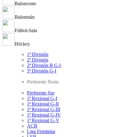
Baloncesto
Balonmán
Fútbol-Sala
Hóckey
1ª División
2ª División
2ª División B G-I
3ª División G-I
Preferente Norte
Preferente Sur
1ª Rexional G-I
1ª Rexional G-II
1ª Rexional G-III
1ª Rexional G-IV
1ª Rexional G-V
ACB
Liga Feminina
LEB