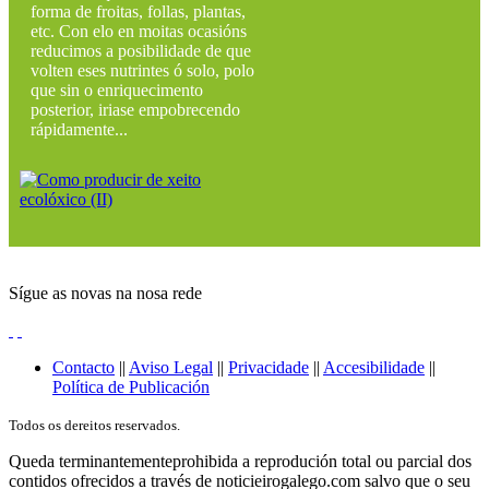
forma de froitas, follas, plantas,
etc. Con elo en moitas ocasións
reducimos a posibilidade de que
volten eses nutrintes ó solo, polo
que sin o enriquecimento
posterior, iriase empobrecendo
rápidamente...
Sígue as novas na nosa rede
Contacto
||
Aviso Legal
||
Privacidade
||
Accesibilidade
||
Política de Publicación
Todos os dereitos reservados.
Queda terminantementeprohibida a reprodución total ou parcial dos
contidos ofrecidos a través de noticieirogalego.com salvo que o seu