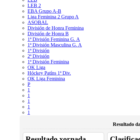
LEB 2
EBA Grupo A-B
Liga Feminina 2 Grupo A
ASOBAL
División de Honra Feminina
División de Honra B
1ª División Feminina G. A
1ª División Masculina G. A
1ª División
2ª División
1ª División Feminina
OK Liga
Hóckey Patíns 1ª Div.
OK Liga Feminina
P
1
1
1
1
1
Resultado da
Resultado xornada
Clasifica