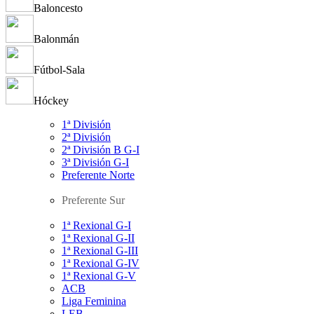
Baloncesto
Balonmán
Fútbol-Sala
Hóckey
1ª División
2ª División
2ª División B G-I
3ª División G-I
Preferente Norte
Preferente Sur
1ª Rexional G-I
1ª Rexional G-II
1ª Rexional G-III
1ª Rexional G-IV
1ª Rexional G-V
ACB
Liga Feminina
LEB