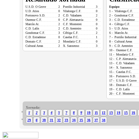
U.S.D. O Grove
2
Porriño Industrial
3
Equipo
U.D. Atios
0
Vilalonga C.F.
0
1 - Vilalonga C.F.
Portonovo S.D.
2
C.D. Valadares
2
2 - Gondomar C.F.
Ourense C.F.
0
C.P. Alertanavia
0
3 - C.D. Estradense
Marcón At.
2
C.F. Monterrei
0
4 - Céltiga C.F.
C.D. Lalín
2
C.D. Arenteiro
0
5 - U.D. Atios
Gondomar C.F.
3
Céltiga C.F.
2
6 - Marcón At.
C.D. Estradense
0
Caselas F.C.
1
7 - Porriño Industrial
Domaio C.F.
2
Mondariz C.F.
0
8 - Cultural Areas
Cultural Areas
2
X. Sanxenxo
3
9 - C.D. Arenteiro
10 - Ourense C.F.
11 - Mondariz C.F.
12 - C.P. Alertanavia
13 - C.D. Valadares
14 - X. Sanxenxo
15 - Caselas F.C.
16 - Portonovo S.D.
17 - U.S.D. O Grove
18 - Domaio C.F.
19 - C.D. Lalín
20 - C.F. Monterrei
Xornada:
1
2
3
4
5
7
8
9
10
11
12
13
14
15
16
29
6
30
31
32
33
34
35
36
37
38