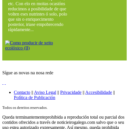
etc. Con elo en moitas ocasións
reducimos a posibilidade de que
volten eses nutrintes ó solo, polo
que sin o enriquecimento
posterior, iriase empobrecendo
rápidamente...
Sígue as novas na nosa rede
Contacto
||
Aviso Legal
||
Privacidade
||
Accesibilidade
||
Política de Publicación
Todos os dereitos reservados.
Queda terminantementeprohibida a reprodución total ou parcial dos
contidos ofrecidos a través de noticieirogalego.com salvo que o seu
uso estea autorizado expresamente. Así mesmo, queda prohibida