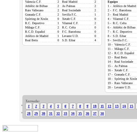
Valencia C.F.
2
Real Madrid
2
Equipo
Athlétic de Bilbao
2
As Palmas
2
1 - Atlético de Madrid
Raio Vallecano
2
Real Sociedade
2
2 - F.C. Barcelona
Granada C.F.
2
Sevilla F.C.
1
3 - Real Madrid
Spórting de Xixón
0
Xetafe C.F.
0
4 - Vilarreal C.F.
R.C. Deportivo
1
Vilarreal C.F.
2
5 - R.C. Celta
Málaga C.F.
2
R.C. Celta
0
6 - Athlétic de Bilbao
R.C.D. Español
0
F.C. Barcelona
0
7 - R.C. Deportivo
Atlético de Madrid
1
Levante U.D.
0
8 - S.D. Eibar
Real Betis
0
S.D. Eibar
4
9 - Sevilla F.C.
10 - Valencia C.F.
11 - Málaga C.F.
12 - R.C.D. Español
13 - Real Betis
14 - Real Sociedade
15 - As Palmas
16 - Xetafe C.F.
17 - Granada C.F.
18 - Spórting de Xixó
19 - Raio Vallecano
20 - Levante U.D.
Xornada:
1
2
3
4
5
6
7
8
9
10
11
12
13
14
15
28
29
30
31
32
33
34
35
36
37
38