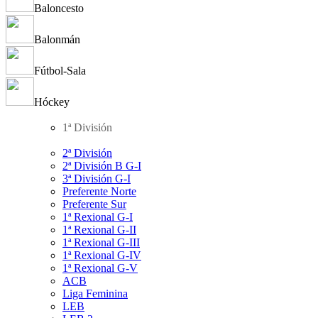
Baloncesto
Balonmán
Fútbol-Sala
Hóckey
1ª División
2ª División
2ª División B G-I
3ª División G-I
Preferente Norte
Preferente Sur
1ª Rexional G-I
1ª Rexional G-II
1ª Rexional G-III
1ª Rexional G-IV
1ª Rexional G-V
ACB
Liga Feminina
LEB