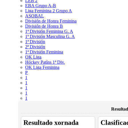
LEB 2
EBA Grupo A-B
Liga Feminina 2 Grupo A
ASOBAL
División de Honra Feminina
División de Honra B
1ª División Feminina G. A
1ª División Masculina G. A
1ª División
2ª División
1ª División Feminina
OK Liga
Hóckey Patíns 1ª Div.
OK Liga Feminina
P
1
1
1
1
1
Resultad
Resultado xornada
Clasifica