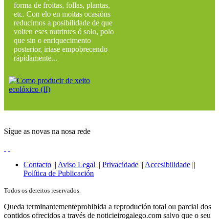
forma de froitas, follas, plantas,
etc. Con elo en moitas ocasións
reducimos a posibilidade de que
volten eses nutrintes ó solo, polo
que sin o enriquecimento
posterior, iriase empobrecendo
rápidamente...
Sígue as novas na nosa rede
Contacto
||
Aviso Legal
||
Privacidade
||
Accesibilidade
||
Política de Publicación
Todos os dereitos reservados.
Queda terminantementeprohibida a reprodución total ou parcial dos
contidos ofrecidos a través de noticieirogalego.com salvo que o seu