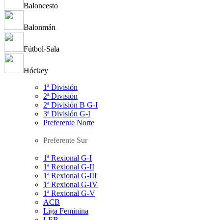
Baloncesto
Balonmán
Fútbol-Sala
Hóckey
1ª División
2ª División
2ª División B G-I
3ª División G-I
Preferente Norte
Preferente Sur
1ª Rexional G-I
1ª Rexional G-II
1ª Rexional G-III
1ª Rexional G-IV
1ª Rexional G-V
ACB
Liga Feminina
LEB