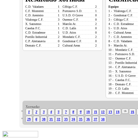
C.D. Valadares
1
Céltiga C.F.
2
Equipo
C.F. Monterrei
1
Portonovo S.D.
1
1 - Vilalonga C.F.
C.D. Arenteiro
1
U.S.D. O Grove
0
2 - Gondomar C.F.
Vilalonga C.F.
3
Ourense C.F.
0
3 - Céltiga C.F.
X. Sanxenxo
1
Marcón At.
2
4 - C.D. Estradense
Caselas F.C.
1
C.D. Lalín
0
5 - U.D. Atios
C.D. Estradense
1
U.D. Atios
0
6 - Cultural Areas
Porriño Industrial
2
Mondariz C.F.
2
7 - C.D. Arenteiro
C.P. Alertanavia
0
Gondomar C.F.
0
8 - C.D. Valadares
Domaio C.F.
2
Cultural Areas
2
9 - Marcón At.
10 - Mondariz C.F.
11 - Portonovo S.D.
12 - Ourense C.F.
13 - Porriño Industrial
14 - C.P. Alertanavia
15 - X. Sanxenxo
16 - U.S.D. O Grove
17 - Caselas F.C.
18 - Domaio C.F.
19 - C.D. Lalín
20 - C.F. Monterrei
Xornada:
15
1
2
3
4
5
7
8
9
10
11
12
13
14
16
29
6
30
31
32
33
34
35
36
37
38