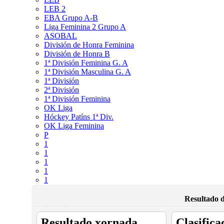
LEB 2
EBA Grupo A-B
Liga Feminina 2 Grupo A
ASOBAL
División de Honra Feminina
División de Honra B
1ª División Feminina G. A
1ª División Masculina G. A
1ª División
2ª División
1ª División Feminina
OK Liga
Hóckey Patíns 1ª Div.
OK Liga Feminina
P
1
1
1
1
1
Resultado d
Resultado xornada
Clasifica