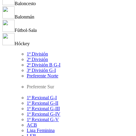
Baloncesto
Balonmán
Fútbol-Sala
Hóckey
1ª División
2ª División
2ª División B G-I
3ª División G-I
Preferente Norte
Preferente Sur
1ª Rexional G-I
1ª Rexional G-II
1ª Rexional G-III
1ª Rexional G-IV
1ª Rexional G-V
ACB
Liga Feminina
LEB