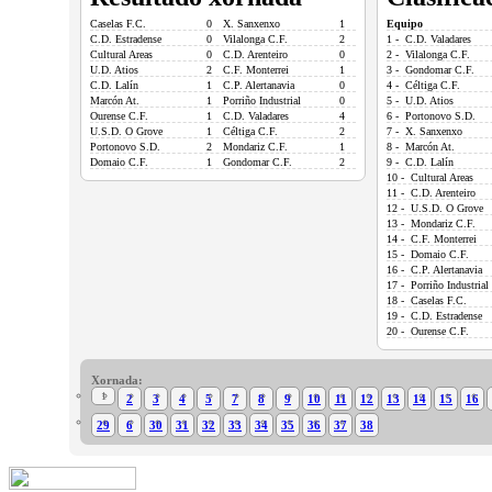
Caselas F.C.
0
X. Sanxenxo
1
Equipo
C.D. Estradense
0
Vilalonga C.F.
2
1 - C.D. Valadares
Cultural Areas
0
C.D. Arenteiro
0
2 - Vilalonga C.F.
U.D. Atios
2
C.F. Monterrei
1
3 - Gondomar C.F.
C.D. Lalín
1
C.P. Alertanavia
0
4 - Céltiga C.F.
Marcón At.
1
Porriño Industrial
0
5 - U.D. Atios
Ourense C.F.
1
C.D. Valadares
4
6 - Portonovo S.D.
U.S.D. O Grove
1
Céltiga C.F.
2
7 - X. Sanxenxo
Portonovo S.D.
2
Mondariz C.F.
1
8 - Marcón At.
Domaio C.F.
1
Gondomar C.F.
2
9 - C.D. Lalín
10 - Cultural Areas
11 - C.D. Arenteiro
12 - U.S.D. O Grove
13 - Mondariz C.F.
14 - C.F. Monterrei
15 - Domaio C.F.
16 - C.P. Alertanavia
17 - Porriño Industrial
18 - Caselas F.C.
19 - C.D. Estradense
20 - Ourense C.F.
Xornada:
1
2
3
4
5
7
8
9
10
11
12
13
14
15
16
29
6
30
31
32
33
34
35
36
37
38