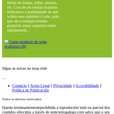
forma de froitas, follas, plantas,
etc. Con elo en moitas ocasións
reducimos a posibilidade de que
volten eses nutrintes ó solo, polo
que sin o enriquecimento
posterior, iriase empobrecendo
rápidamente...
Sígue as novas na nosa rede
Contacto
||
Aviso Legal
||
Privacidade
||
Accesibilidade
||
Política de Publicación
Todos os dereitos reservados.
Queda terminantementeprohibida a reprodución total ou parcial dos
contidos ofrecidos a través de noticieirogalego.com salvo que o seu