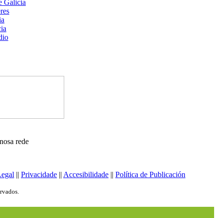
nosa rede
Legal
||
Privacidade
||
Accesibilidade
||
Política de Publicación
ervados.