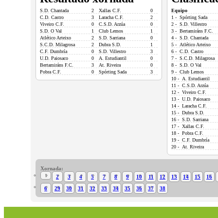
S.D. Chantada
2
Xallas C.F.
0
Equipo
C.D. Castro
3
Laracha C.F.
2
1 - Spórting Sada
Viveiro C.F.
0
C.S.D. Arzúa
0
2 - S.D. Villestro
S.D. O Val
1
Club Lemos
1
3 - Bertamiráns F.C.
Atlético Arteixo
2
S.D. Sarriana
0
4 - S.D. Chantada
S.C.D. Milagrosa
2
Dubra S.D.
1
5 - Atlético Arteixo
C.F. Dumbría
0
S.D. Villestro
3
6 - C.D. Castro
U.D. Paiosaco
0
A. Estudiantil
0
7 - S.C.D. Milagrosa
Bertamiráns F.C.
3
At. Riveira
0
8 - S.D. O Val
Pobra C.F.
0
Spórting Sada
3
9 - Club Lemos
10 - A. Estudiantil
11 - C.S.D. Arzúa
12 - Viveiro C.F.
13 - U.D. Paiosaco
14 - Laracha C.F.
15 - Dubra S.D.
16 - S.D. Sarriana
17 - Xallas C.F.
18 - Pobra C.F.
19 - C.F. Dumbría
20 - At. Riveira
Xornada:
1
2
3
4
5
7
8
9
10
11
12
13
14
15
16
6
29
30
31
32
33
34
35
36
37
38