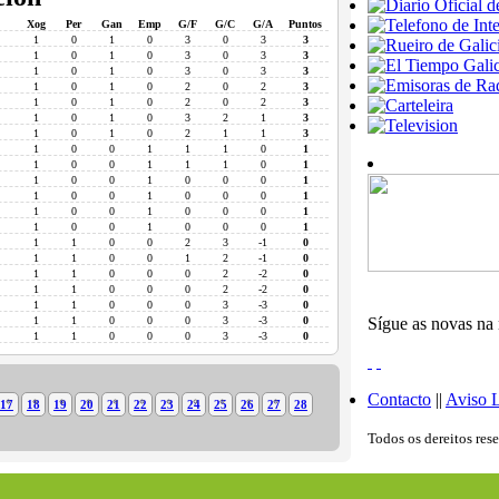
Xog
Per
Gan
Emp
G/F
G/C
G/A
Puntos
1
0
1
0
3
0
3
3
1
0
1
0
3
0
3
3
1
0
1
0
3
0
3
3
1
0
1
0
2
0
2
3
1
0
1
0
2
0
2
3
1
0
1
0
3
2
1
3
1
0
1
0
2
1
1
3
1
0
0
1
1
1
0
1
1
0
0
1
1
1
0
1
1
0
0
1
0
0
0
1
1
0
0
1
0
0
0
1
1
0
0
1
0
0
0
1
1
0
0
1
0
0
0
1
1
1
0
0
2
3
-1
0
1
1
0
0
1
2
-1
0
1
1
0
0
0
2
-2
0
1
1
0
0
0
2
-2
0
1
1
0
0
0
3
-3
0
1
1
0
0
0
3
-3
0
Sígue as novas na 
1
1
0
0
0
3
-3
0
Contacto
||
Aviso 
17
18
19
20
21
22
23
24
25
26
27
28
Todos os dereitos res