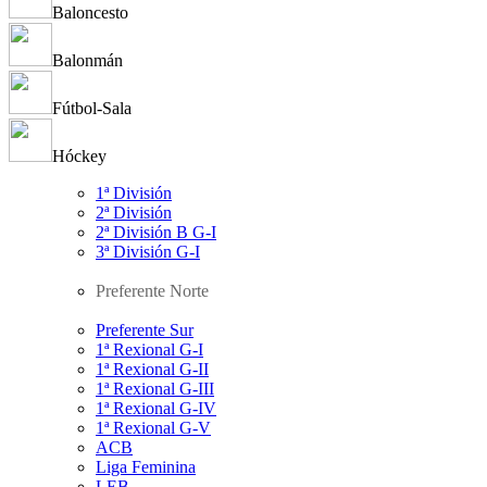
Baloncesto
Balonmán
Fútbol-Sala
Hóckey
1ª División
2ª División
2ª División B G-I
3ª División G-I
Preferente Norte
Preferente Sur
1ª Rexional G-I
1ª Rexional G-II
1ª Rexional G-III
1ª Rexional G-IV
1ª Rexional G-V
ACB
Liga Feminina
LEB