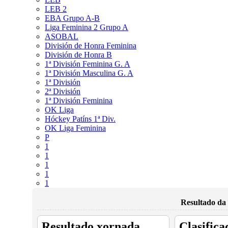
LEB 2
EBA Grupo A-B
Liga Feminina 2 Grupo A
ASOBAL
División de Honra Feminina
División de Honra B
1ª División Feminina G. A
1ª División Masculina G. A
1ª División
2ª División
1ª División Feminina
OK Liga
Hóckey Patíns 1ª Div.
OK Liga Feminina
P
1
1
1
1
1
Resultado da 
Resultado xornada
Clasifica