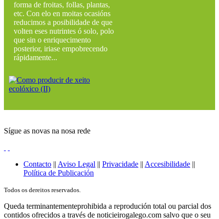
forma de froitas, follas, plantas,
etc. Con elo en moitas ocasións
reducimos a posibilidade de que
volten eses nutrintes ó solo, polo
que sin o enriquecimento
posterior, iriase empobrecendo
rápidamente...
Sígue as novas na nosa rede
Contacto
||
Aviso Legal
||
Privacidade
||
Accesibilidade
||
Política de Publicación
Todos os dereitos reservados.
Queda terminantementeprohibida a reprodución total ou parcial dos
contidos ofrecidos a través de noticieirogalego.com salvo que o seu