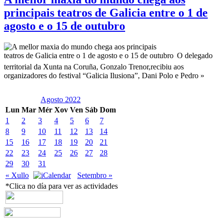
principais teatros de Galicia entre o 1 de
agosto e o 15 de outubro
O delegado
territorial da Xunta na Coruña, Gonzalo Trenor,recibiu aos
organizadores do festival “Galicia Ilusiona”, Dani Polo e Pedro »
Agosto 2022
Lun
Mar
Mér
Xov
Ven
Sáb
Dom
1
2
3
4
5
6
7
8
9
10
11
12
13
14
15
16
17
18
19
20
21
22
23
24
25
26
27
28
29
30
31
« Xullo
Setembro »
*Clica no día para ver as actividades