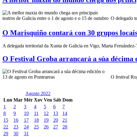
O delegado ter
O Marisquiño contará con 30 grupos locais
A delegada territorial da Xunta de Galicia en Vigo, Marta Fernández-
O Festival Groba arrancará a súa décima e
O festival Ro
Agosto 2022
Lun
Mar
Mér
Xov
Ven
Sáb
Dom
1
2
3
4
5
6
7
8
9
10
11
12
13
14
15
16
17
18
19
20
21
22
23
24
25
26
27
28
29
30
31